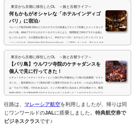
東京から京都に移住したOL ～旅と古都ライフ～
何もかもがオシャレな「ホテルインディゴ
バリ」に宿泊♪
マレーシア航空A330-300のビジネスクラスでの快適なフライトで到着したインドネシア
のバリ島。ANAプラチナとのステータスマッチにより、期間限定でIHGプラチナ会員と
なっていたので、その恩恵を受けるべく、IHGグループの「ホテルインディゴ バリ スミ
ニャックビーチ（Hotel Indigo Bali Seminyak Beach）」に宿泊しましたが、何もかもがオ
シャレな素敵なホテルでした☆(adsbygoogle = window.adsbygoogle || ).push({}); 色が変わ
るウエルカムドリンクホテル名から分かるように、ホテルがあるのは、クタ・レギャン
東京から京都に移住したOL ～旅と古都ライフ～
エリアよりも北...
【バリ島】ウルワツ寺院のケチャダンスを
個人で見に行ってきた！
ケチャ！ケチャ！ケチャ！ケチャ！という掛け声が印象的なバリ島の伝統舞踊「ケチャ
ダンス」。観光客向けにバリ島内の様々な場所で行われていますが、いちばん有名なの
は「ウルワツ寺院」で行われるもの。インド洋の彼方に沈みゆく夕日を眺めつつ、断崖
絶壁が間近に迫る野外劇場で迫力あるケチャダンスを楽しむことができます☆ウルワツ
寺院のケチャダンスを見に行くツアーに参加すると、1人5,000円以上しますが、今回、
往路は、
マレーシア航空
を利用しましたが、帰りは同
ツアーを利用せずに個人で見に行ったところ、1人約2,500円と、ツアーを利用する場合
の半額以下で楽しむことができた...
じワンワールドの
JAL
に搭乗しました。
特典航空券で
ビジネスクラス
です♪