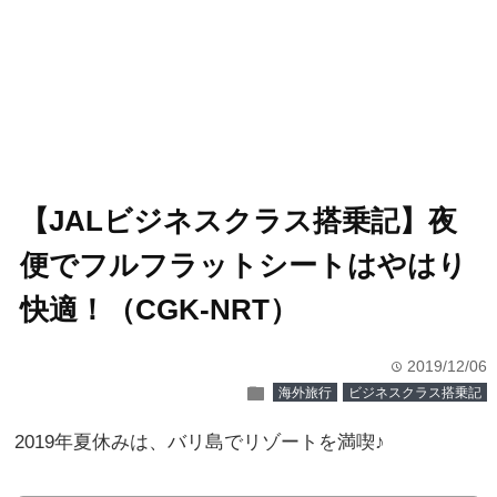
【JALビジネスクラス搭乗記】夜
便でフルフラットシートはやはり
快適！（CGK-NRT）
2019/12/06
time
folder
海外旅行
ビジネスクラス搭乗記
2019年夏休みは、バリ島でリゾートを満喫♪