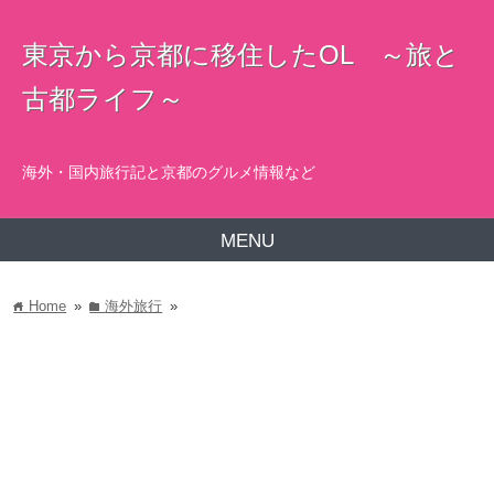
東京から京都に移住したOL ～旅と
古都ライフ～
海外・国内旅行記と京都のグルメ情報など
MENU
Home
»
海外旅行
»
home
folder