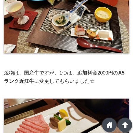
焼物は、国産牛ですが、1つは、追加料金2000円の
A5
ランク近江牛
に変更してもらいました☆
home
arrowup