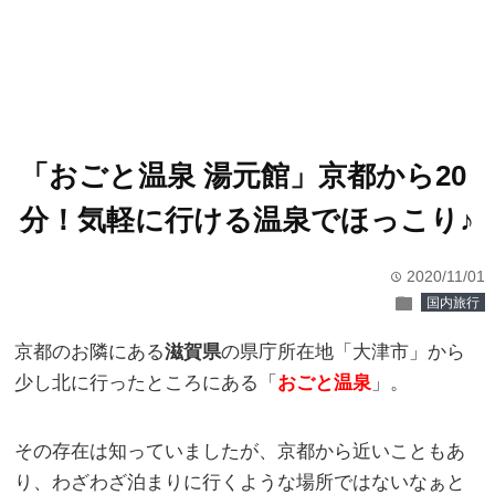
「おごと温泉 湯元館」京都から20
分！気軽に行ける温泉でほっこり♪
2020/11/01
time
folder
国内旅行
京都のお隣にある
滋賀県
の県庁所在地「大津市」から
少し北に行ったところにある「
おごと温泉
」。
その存在は知っていましたが、京都から近いこともあ
り、わざわざ泊まりに行くような場所ではないなぁと