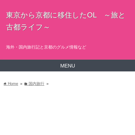
東京から京都に移住したOL ～旅と
古都ライフ～
海外・国内旅行記と京都のグルメ情報など
MENU
Home
»
国内旅行
»
home
folder