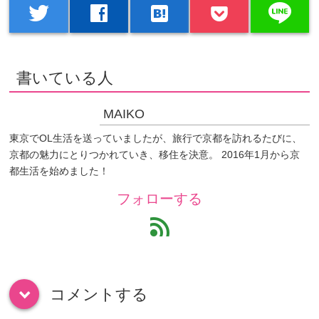
line
twitter
facebook
hatenabookmark
書いている人
MAIKO
東京でOL生活を送っていましたが、旅行で京都を訪れるたびに、
京都の魅力にとりつかれていき、移住を決意。 2016年1月から京
都生活を始めました！
フォローする
feed
コメントする
down