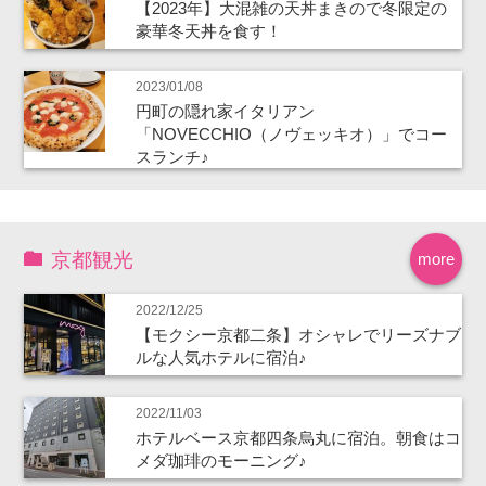
【2023年】大混雑の天丼まきので冬限定の
豪華冬天丼を食す！
2023/01/08
円町の隠れ家イタリアン
「NOVECCHIO（ノヴェッキオ）」でコー
スランチ♪
京都観光
more
2022/12/25
【モクシー京都二条】オシャレでリーズナブ
ルな人気ホテルに宿泊♪
2022/11/03
ホテルベース京都四条烏丸に宿泊。朝食はコ
メダ珈琲のモーニング♪