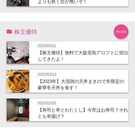
よりも狭く窓が無いぞ！
株主優待
more
2023/03/11
【株主優待】無料で大阪堂島アロフトに宿泊
してきたよ！
2023/02/12
【2023年】大混雑の天丼まきので冬限定の
豪華冬天丼を食す！
2022/11/20
【寿司と串とわたくし】今宵はお寿司？それ
とも串揚げ？