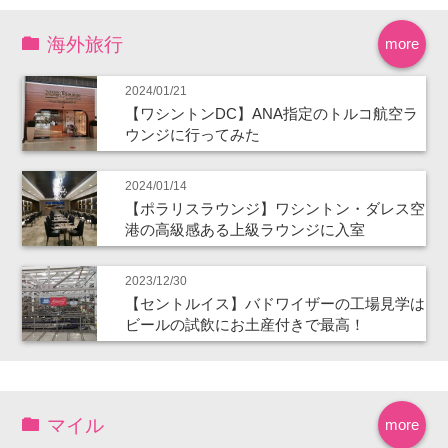
海外旅行
more
2024/01/21
【ワシントンDC】ANA指定のトルコ航空ラ
ウンジに行ってみた
2024/01/14
【ポラリスラウンジ】ワシントン・ダレス空
港の高級感ある上級ラウンジに入室
2023/12/30
【セントルイス】バドワイザーの工場見学は
ビールの試飲にお土産付きで最高！
マイル
more