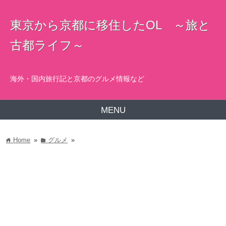
東京から京都に移住したOL ～旅と
古都ライフ～
海外・国内旅行記と京都のグルメ情報など
MENU
Home
»
グルメ
»
home
folder