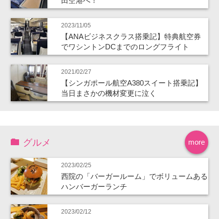
田空港へ！
2023/11/05
【ANAビジネスクラス搭乗記】特典航空券
でワシントンDCまでのロングフライト
2021/02/27
【シンガポール航空A380スイート搭乗記】
当日まさかの機材変更に泣く
グルメ
more
2023/02/25
西院の「バーガールーム」でボリュームある
ハンバーガーランチ
2023/02/12