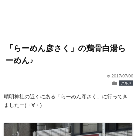
「らーめん彦さく」の鶏骨白湯ら
ーめん♪
2017/07/06
time
folder
グルメ
晴明神社の近くにある「らーめん彦さく」に行ってき
ましたー(・∀・)