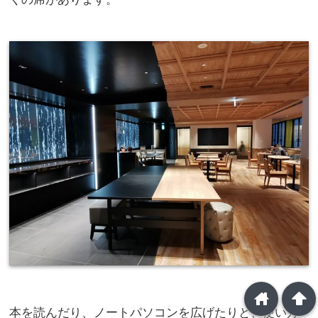
home
arrowup
本を読んだり、ノートパソコンを広げたりと、使い方