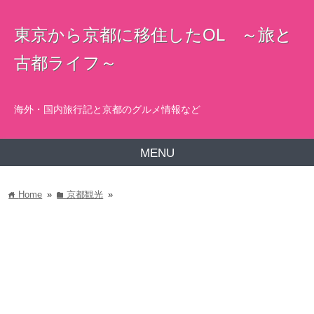
東京から京都に移住したOL ～旅と
古都ライフ～
海外・国内旅行記と京都のグルメ情報など
MENU
Home
»
京都観光
»
home
folder