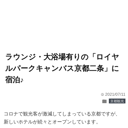
ラウンジ・大浴場有りの「ロイヤ
ルパークキャンバス京都二条」に
宿泊♪
2021/07/11
time
folder
京都観光
コロナで観光客が激減してしまっている京都ですが、
新しいホテルが続々とオープンしています。