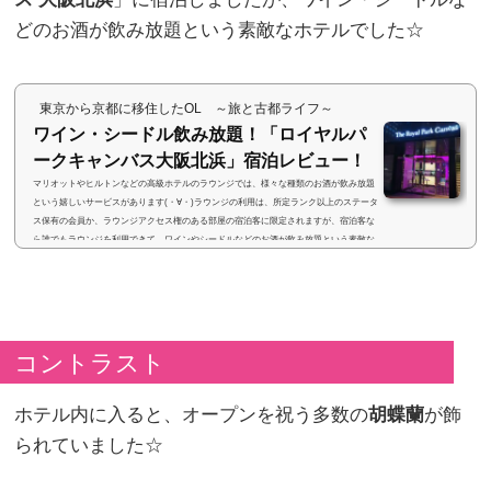
どのお酒が飲み放題という素敵なホテルでした☆
東京から京都に移住したOL ～旅と古都ライフ～
ワイン・シードル飲み放題！「ロイヤルパ
ークキャンバス大阪北浜」宿泊レビュー！
マリオットやヒルトンなどの高級ホテルのラウンジでは、様々な種類のお酒が飲み放題
という嬉しいサービスがあります(・∀・)ラウンジの利用は、所定ランク以上のステータ
ス保有の会員か、ラウンジアクセス権のある部屋の宿泊客に限定されますが、宿泊客な
ら誰でもラウンジを利用できて、ワインやシードルなどのお酒が飲み放題という素敵な
ホテルに宿泊してきました☆ (adsbygoogle = window.adsbygoogle || ).push({}); ザ ロイヤ
ルパーク キャンバス 大阪北浜宿泊したのは、大阪・北浜にある「ザ ロイヤルパーク キ
ャンバス 大...
コントラスト
ホテル内に入ると、オープンを祝う多数の
胡蝶蘭
が飾
られていました☆