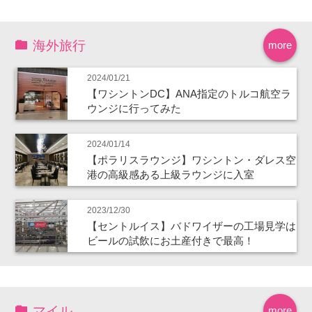
海外旅行
more
2024/01/21
【ワシントンDC】ANA指定のトルコ航空ラ
ウンジに行ってみた
2024/01/14
【ポラリスラウンジ】ワシントン・ダレス空
港の高級感ある上級ラウンジに入室
2023/12/30
【セントルイス】バドワイザーの工場見学は
ビールの試飲にお土産付きで最高！
マイル
more