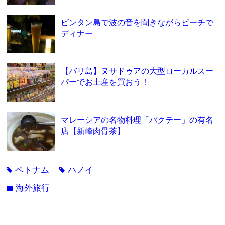
ビンタン島で波の音を聞きながらビーチで
ディナー
【バリ島】ヌサドゥアの大型ローカルスー
パーでお土産を買おう！
マレーシアの名物料理「バクテー」の有名
店【新峰肉骨茶】
ベトナム
ハノイ
tag
tag
海外旅行
folder