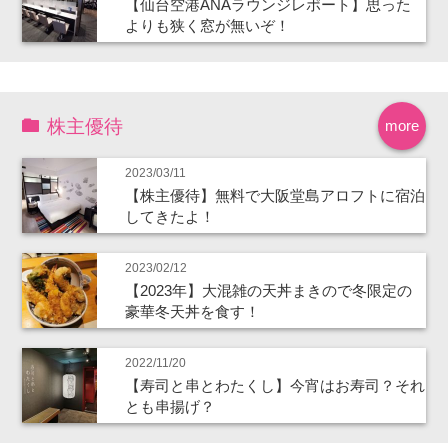
【仙台空港ANAラウンジレポート】思った
よりも狭く窓が無いぞ！
株主優待
more
2023/03/11
【株主優待】無料で大阪堂島アロフトに宿泊
してきたよ！
2023/02/12
【2023年】大混雑の天丼まきので冬限定の
豪華冬天丼を食す！
2022/11/20
【寿司と串とわたくし】今宵はお寿司？それ
とも串揚げ？