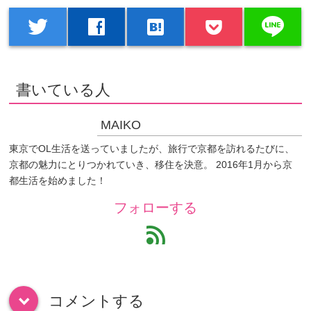
line
twitter
facebook
hatenabookmark
書いている人
MAIKO
東京でOL生活を送っていましたが、旅行で京都を訪れるたびに、
京都の魅力にとりつかれていき、移住を決意。 2016年1月から京
都生活を始めました！
フォローする
feed
コメントする
down