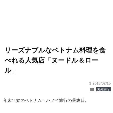
リーズナブルなベトナム料理を食
べれる人気店「ヌードル＆ロー
ル」
2018/02/15
time
folder
海外旅行
年末年始のベトナム・ハノイ旅行の最終日。