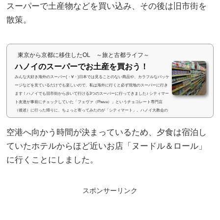
スーパーで土産物などを買い込み、その後は旧市街を
散策。
東京から京都に移住したOL ～旅と古都ライフ～
ハノイのスーパーでお土産を買おう！
みんな大好き海外のスーパー(・∀・)日本では見ることのない商品や、カラフルなパッケ
ージなどを見ているだけでも楽しいので、私は海外に行くと必ず現地のスーパーに行き
ます！ハノイでも旧市街から歩いて行ける3つのスーパーに行ってきました♪ シティマー
ト友達が事前にチェックしていた「フェヴァ（Pheva）」というチョコレート専門店
（後述）に行った帰りに、ちょっと寄ってみたのが「シティマート」。ハノイ大教会の
南西に位置し、ハノイタワーズという大きいビルの中にあります。イオンと業務提携し
ているため、トップバリュ...
空港へ向かう時間が決まっているため、夕食は宿泊し
ていたホテルからほど近いお店「ヌードル＆ロール」
に行くことにしました。
スポンサーリンク