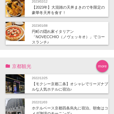
2023/02/12
【2023年】大混雑の天丼まきので冬限定の
豪華冬天丼を食す！
2023/01/08
円町の隠れ家イタリアン
「NOVECCHIO（ノヴェッキオ）」でコー
スランチ♪
京都観光
more
2022/12/25
【モクシー京都二条】オシャレでリーズナブ
ルな人気ホテルに宿泊♪
2022/11/03
ホテルベース京都四条烏丸に宿泊。朝食はコ
メダ珈琲のモーニング♪