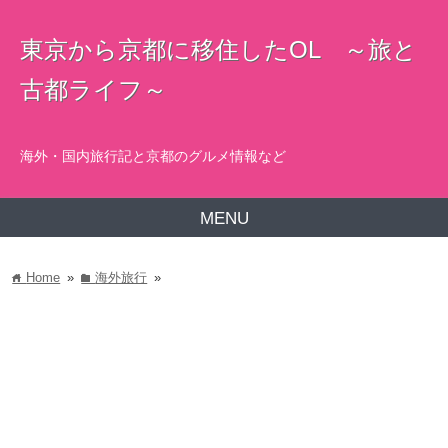
東京から京都に移住したOL ～旅と
古都ライフ～
海外・国内旅行記と京都のグルメ情報など
MENU
Home
»
海外旅行
»
home
folder