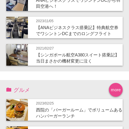
ANAビジネスクラスでワシントンDCから羽
田空港へ！
2023/11/05
【ANAビジネスクラス搭乗記】特典航空券
でワシントンDCまでのロングフライト
2021/02/27
【シンガポール航空A380スイート搭乗記】
当日まさかの機材変更に泣く
グルメ
more
2023/02/25
西院の「バーガールーム」でボリュームある
ハンバーガーランチ