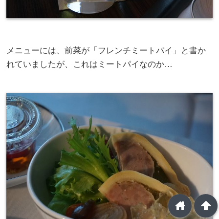
メニューには、前菜が「フレンチミートパイ」と書か
れていましたが、これはミートパイなのか…
home
arrowup