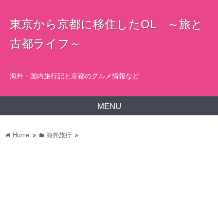
東京から京都に移住したOL ～旅と
古都ライフ～
海外・国内旅行記と京都のグルメ情報など
MENU
Home
»
海外旅行
»
home
folder