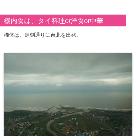
機内食は、タイ料理or洋食or中華
機体は、定刻通りに台北を出発。