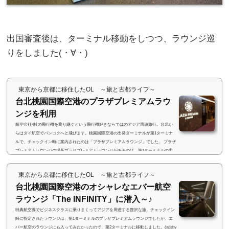
出国審査後は、ターミナル移動をしつつ、ラウンジ巡
りをしました(・∀・)
東京から京都に移住したOL ～旅と古都ライフ～
台北桃園国際空港のプラザプレミアムラウ
ンジを利用
航空会社4社の飛行機を乗り継ぐという飛行機好きならではのアジア周遊旅行。台北か
らはタイ航空でバンコクへと飛びます。桃園国際空港の出発ターミナルが第1ターミナ
ルで、チェックイン時に案内されたのは「プラザプレミアムラウンジ」でした。 プラザ
プレミアムラウンジの場所プラザプレミアムラウンジがあるのは、第1ターミナルの出
国審査を抜けた後の制限エリア内。出国審査を抜けて左側へ回り、階段を上がって上の
階へ。すぐにプラザプレミアムラウンジがありましたが、何故か閉まっていました(>_
東京から京都に移住したOL ～旅と古都ライフ～
<)スタッフの方に奥に...
台北桃園国際空港のオシャレなエバー航空
ラウンジ「The INFINITY」に潜入～♪
特典航空券でビジネスクラスに乗りまくってアジアを周遊する贅沢な旅。チェックイン
時に指定されたラウンジは、第1ターミナルのプラザプレミアムラウンジでしたが、エ
バー航空のラウンジにも入ってみたかったので、第2ターミナルに移動しました。(adsby