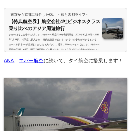
東京から京都に移住したOL ～旅と古都ライフ～
【特典航空券】航空会社4社ビジネスクラス
乗り比べのアジア周遊旅行
さかのぼること昨年の5月。シンガポール航空A380が期間限定（2018年10月28日～2019
年1月31日）で関空に投入され、特典航空券でビジネスクラスの予約ができるというニ
ュースが日本中を駆け巡りました（大げさ）。通常、ANAのマイルでは、シンガポール
航空のA380、A350、B777-300ERなどの機材のビジネスクラス以上の予約ができないの
で、シンガポール航空A380のビジネスクラスに乗る大チャ～ンス！！ということで、私
ANA
、
エバー航空
に続いて、タイ航空に搭乗します！
も慌てて旅程を組んで、発券しました(・∀・)(adsbygoogle = window.adsbygoogle || ).pus
h({}); ルーティング発券...