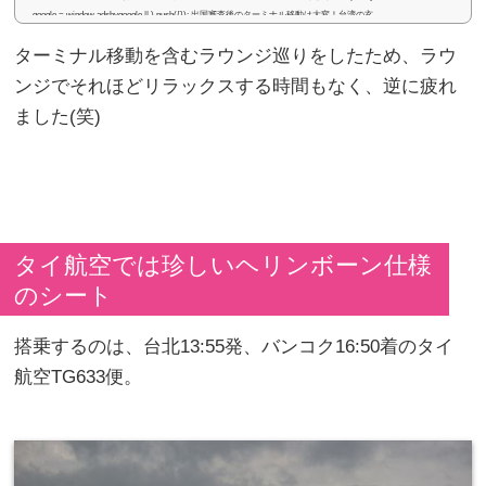
google = window.adsbygoogle || ).push({}); 出国審査後のターミナル移動は大変！台湾の玄
関口である桃園国際空港。出国審査前なら、ターミナル間を無料のスカイトレインで移
ターミナル移動を含むラウンジ巡りをしたため、ラウ
動できますが、出国審査後は利用できません。インフォメーションで聞いたところ、歩
いて移動できると...
ンジでそれほどリラックスする時間もなく、逆に疲れ
ました(笑)
タイ航空では珍しいヘリンボーン仕様
のシート
搭乗するのは、台北13:55発、バンコク16:50着のタイ
航空TG633便。