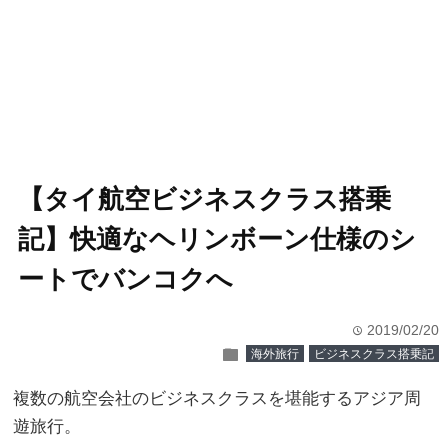
【タイ航空ビジネスクラス搭乗
記】快適なヘリンボーン仕様のシ
ートでバンコクへ
2019/02/20
time
folder
海外旅行
ビジネスクラス搭乗記
複数の航空会社のビジネスクラスを堪能するアジア周
遊旅行。