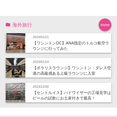
海外旅行
more
2024/01/21
【ワシントンDC】ANA指定のトルコ航空ラ
ウンジに行ってみた
2024/01/14
【ポラリスラウンジ】ワシントン・ダレス空
港の高級感ある上級ラウンジに入室
2023/12/30
【セントルイス】バドワイザーの工場見学は
ビールの試飲にお土産付きで最高！