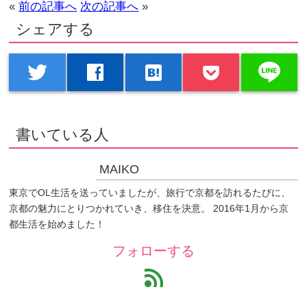
«
前の記事へ
次の記事へ
»
シェアする
line
twitter
facebook
hatenabookmark
書いている人
MAIKO
東京でOL生活を送っていましたが、旅行で京都を訪れるたびに、
京都の魅力にとりつかれていき、移住を決意。 2016年1月から京
都生活を始めました！
フォローする
feed