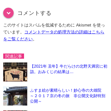
コメントする
down
このサイトはスパムを低減するために Akismet を使っ
ています。
コメントデータの処理方法の詳細はこちら
をご覧ください
。
関連記事
【2021年 丑年】牛だらけの北野天満宮に初
詣。おみくじの結果は…
ふすま絵が素晴らしい！妙心寺の大雄院
～２０１７京の冬の旅 非公開文化財特別
公開～