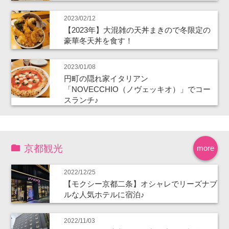
2023/02/12
【2023年】大混雑の天丼まきので冬限定の
豪華冬天丼を食す！
2023/01/08
円町の隠れ家イタリアン
「NOVECCHIO（ノヴェッキオ）」でコー
スランチ♪
京都観光
more
2022/12/25
【モクシー京都二条】オシャレでリーズナブ
ルな人気ホテルに宿泊♪
2022/11/03