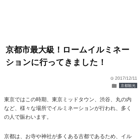
京都市最大級！ロームイルミネー
ションに行ってきました！
2017/12/11
time
folder
京都観光
東京ではこの時期、東京ミッドタウン、渋谷、丸の内
など、様々な場所でイルミネーションが行われ、多く
の人で賑わいます。
京都は、お寺や神社が多くある古都であるため、イル