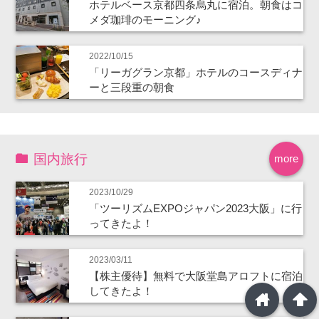
ホテルベース京都四条烏丸に宿泊。朝食はコ
メダ珈琲のモーニング♪
2022/10/15
「リーガグラン京都」ホテルのコースディナ
ーと三段重の朝食
国内旅行
more
2023/10/29
「ツーリズムEXPOジャパン2023大阪」に行
ってきたよ！
2023/03/11
【株主優待】無料で大阪堂島アロフトに宿泊
してきたよ！
home
arrowup