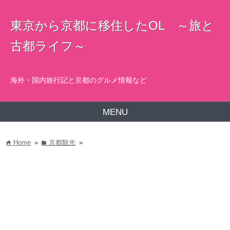
東京から京都に移住したOL ～旅と
古都ライフ～
海外・国内旅行記と京都のグルメ情報など
MENU
Home
»
京都観光
»
home
folder