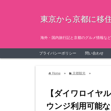
東京から京都に移住
海外・国内旅行記と京都のグルメ情報など
プライバシーポリシー
問い合わせ
Home
»
京都観光
»
home
folder
【ダイワロイヤ
ウンジ利用可能な