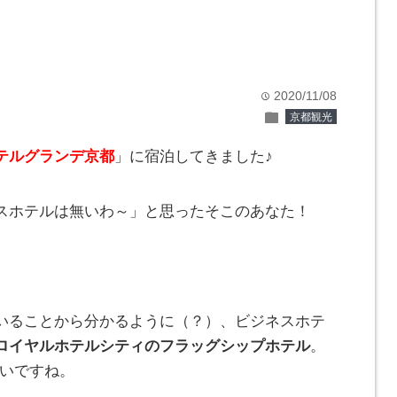
2020/11/08
time
folder
京都観光
テルグランデ京都
」に宿泊してきました♪
スホテルは無いわ～」と思ったそこのあなた！
いることから分かるように（？）、ビジネスホテ
ロイヤルホテルシティのフラッグシップホテル
。
たいですね。