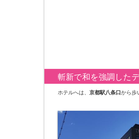
斬新で和を強調した
ホテルへは、
京都駅八条口
から歩