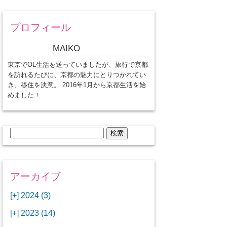
プロフィール
MAIKO
東京でOL生活を送っていましたが、旅行で京都
を訪れるたびに、京都の魅力にとりつかれてい
き、移住を決意。 2016年1月から京都生活を始
めました！
検
索:
アーカイブ
[+]
2024 (3)
[+]
1月 (3)
[+]
2023 (14)
ANAビジネスクラスでワシントン
[+]
12月 (3)
DCから羽田空港へ！