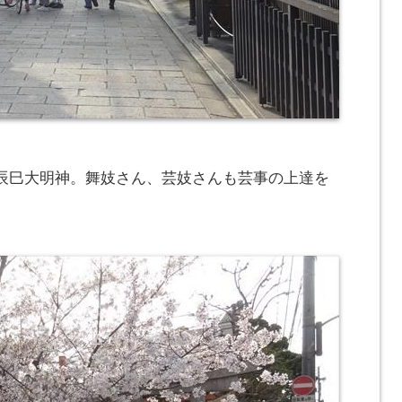
辰巳大明神。舞妓さん、芸妓さんも芸事の上達を