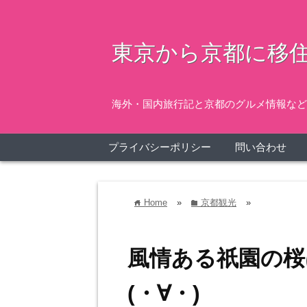
東京から京都に移住
海外・国内旅行記と京都のグルメ情報など
プライバシーポリシー
問い合わせ
Home
»
京都観光
»
home
folder
風情ある祇園の桜
(・∀・)