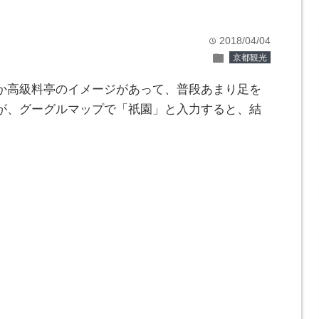
2018/04/04
time
folder
京都観光
か高級料亭のイメージがあって、普段あまり足を
が、グーグルマップで「祇園」と入力すると、結