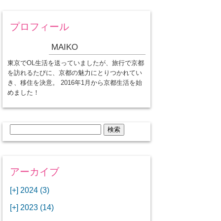
プロフィール
MAIKO
東京でOL生活を送っていましたが、旅行で京都
を訪れるたびに、京都の魅力にとりつかれてい
き、移住を決意。 2016年1月から京都生活を始
めました！
検
索:
アーカイブ
[+]
2024 (3)
[+]
1月 (3)
[+]
2023 (14)
ANAビジネスクラスでワシントン
[+]
12月 (3)
DCから羽田空港へ！