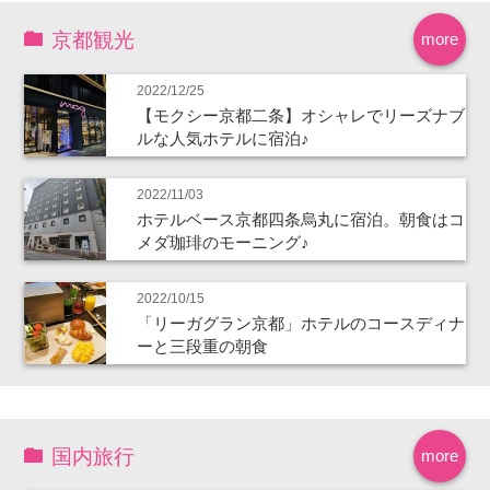
京都観光
more
2022/12/25
【モクシー京都二条】オシャレでリーズナブ
ルな人気ホテルに宿泊♪
2022/11/03
ホテルベース京都四条烏丸に宿泊。朝食はコ
メダ珈琲のモーニング♪
2022/10/15
「リーガグラン京都」ホテルのコースディナ
ーと三段重の朝食
国内旅行
more