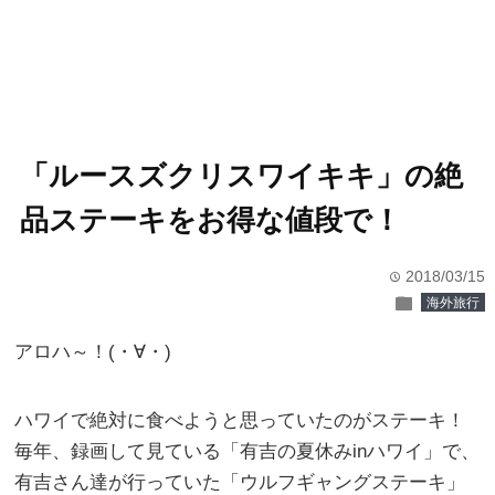
「ルースズクリスワイキキ」の絶
品ステーキをお得な値段で！
2018/03/15
time
folder
海外旅行
アロハ～！(・∀・)
ハワイで絶対に食べようと思っていたのがステーキ！
毎年、録画して見ている「有吉の夏休みinハワイ」で、
有吉さん達が行っていた「ウルフギャングステーキ」