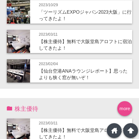
2023/10/29
「ツーリズムEXPOジャパン2023大阪」に行
ってきたよ！
2023/03/11
【株主優待】無料で大阪堂島アロフトに宿泊
してきたよ！
2023/02/04
【仙台空港ANAラウンジレポート】思った
よりも狭く窓が無いぞ！
株主優待
more
2023/03/11
home
arrowup
【株主優待】無料で大阪堂島アロフトに宿泊
してきたよ！