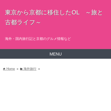
東京から京都に移住したOL ～旅と
古都ライフ～
海外・国内旅行記と京都のグルメ情報など
MENU
Home
»
海外旅行
»
home
folder