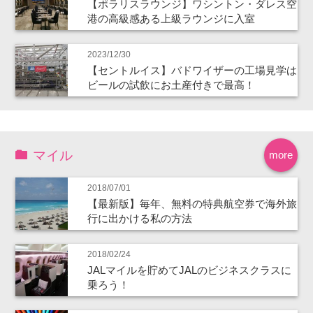
【ポラリスラウンジ】ワシントン・ダレス空
港の高級感ある上級ラウンジに入室
2023/12/30
【セントルイス】バドワイザーの工場見学は
ビールの試飲にお土産付きで最高！
マイル
more
2018/07/01
【最新版】毎年、無料の特典航空券で海外旅
行に出かける私の方法
2018/02/24
JALマイルを貯めてJALのビジネスクラスに
乗ろう！