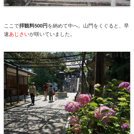
ここで
拝観料500円
を納めて中へ。山門をくぐると、早
速
あじさい
が咲いていました。