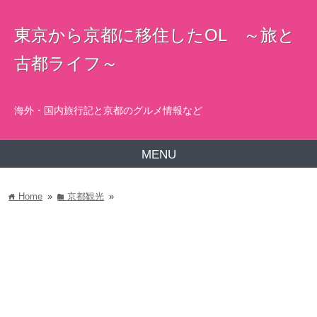
東京から京都に移住したOL ～旅と
古都ライフ～
海外・国内旅行記と京都のグルメ情報など
MENU
Home
»
京都観光
»
home
folder