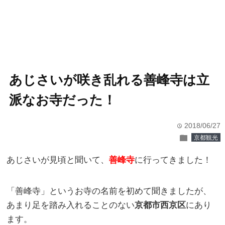
あじさいが咲き乱れる善峰寺は立
派なお寺だった！
2018/06/27
time
folder
京都観光
あじさいが見頃と聞いて、
善峰寺
に行ってきました！
「善峰寺」というお寺の名前を初めて聞きましたが、
あまり足を踏み入れることのない
京都市西京区
にあり
ます。