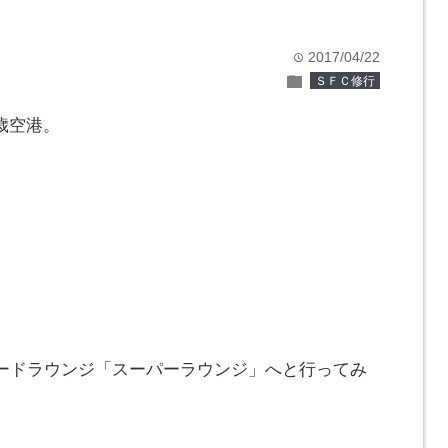
2017/04/22
time
folder
ＳＦＣ修行
歳空港。
ードラウンジ「スーパーラウンジ」へと行ってみ