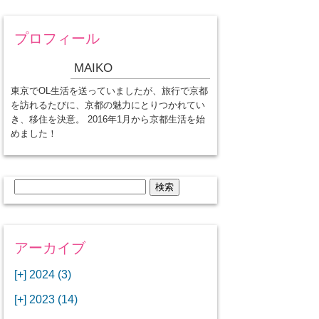
プロフィール
MAIKO
東京でOL生活を送っていましたが、旅行で京都
を訪れるたびに、京都の魅力にとりつかれてい
き、移住を決意。 2016年1月から京都生活を始
めました！
検
索:
アーカイブ
[+]
2024 (3)
[+]
1月 (3)
[+]
2023 (14)
ANAビジネスクラスでワシントン
[+]
12月 (3)
DCから羽田空港へ！