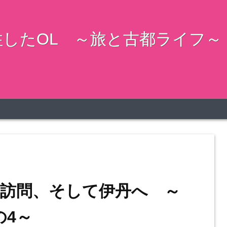
したOL ～旅と古都ライフ～
訪問、そして伊丹へ ～
の4～