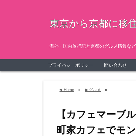
東京から京都に移住
海外・国内旅行記と京都のグルメ情報など
プライバシーポリシー
問い合わせ
Home
»
グルメ
»
home
folder
【カフェマーブル
町家カフェでモン