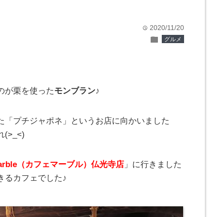
2020/11/20
time
folder
グルメ
のが栗を使った
モンブラン
♪
た「プチジャポネ」というお店に向かいました
>_<)
 marble（カフェマーブル）仏光寺店
」に行きました
きるカフェでした♪