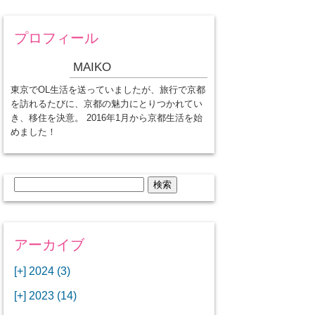
プロフィール
MAIKO
東京でOL生活を送っていましたが、旅行で京都
を訪れるたびに、京都の魅力にとりつかれてい
き、移住を決意。 2016年1月から京都生活を始
めました！
検
索:
アーカイブ
[+]
2024 (3)
[+]
1月 (3)
[+]
2023 (14)
ANAビジネスクラスでワシントン
[+]
12月 (3)
DCから羽田空港へ！