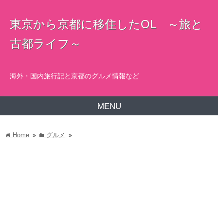
東京から京都に移住したOL ～旅と
古都ライフ～
海外・国内旅行記と京都のグルメ情報など
MENU
Home
»
グルメ
»
home
folder