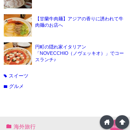
【甘蘭牛肉麺】アジアの香りに誘われて牛
肉麺のお店へ
円町の隠れ家イタリアン
「NOVECCHIO（ノヴェッキオ）」でコー
スランチ♪
スイーツ
tag
グルメ
folder
home
arrowup
海外旅行
more