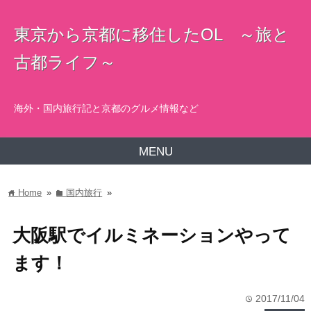
東京から京都に移住したOL ～旅と
古都ライフ～
海外・国内旅行記と京都のグルメ情報など
MENU
Home
»
国内旅行
»
home
folder
大阪駅でイルミネーションやって
ます！
2017/11/04
time