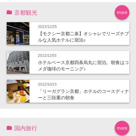
京都観光
more
2022/12/25
【モクシー京都二条】オシャレでリーズナブ
ルな人気ホテルに宿泊♪
2022/11/03
ホテルベース京都四条烏丸に宿泊。朝食はコ
メダ珈琲のモーニング♪
2022/10/15
「リーガグラン京都」ホテルのコースディナ
ーと三段重の朝食
国内旅行
more