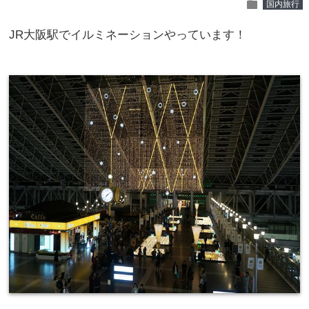
folder
国内旅行
JR大阪駅でイルミネーションやっています！