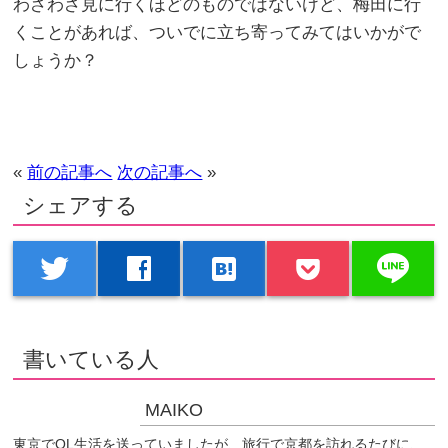
わざわざ見に行くほどのものではないけど、梅田に行
くことがあれば、ついでに立ち寄ってみてはいかがで
しょうか？
«
前の記事へ
次の記事へ
»
シェアする
line
twitter
facebook
hatenabookmark
書いている人
MAIKO
東京でOL生活を送っていましたが、旅行で京都を訪れるたびに、