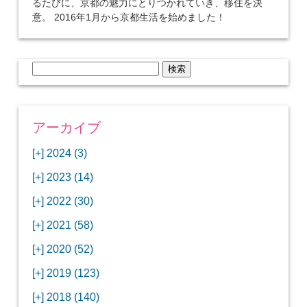
るたびに、京都の魅力にとりつかれていき、移住を決
意。 2016年1月から京都生活を始めました！
検
索:
アーカイブ
[+]
2024 (3)
[+]
1月 (3)
[+]
2023 (14)
ANAビジネスクラスでワシントンDCから羽田
[+]
12月 (3)
空港へ！
[+]
2022 (30)
【セントルイス】バドワイザーの工場見学はビ
[+]
11月 (3)
[+]
【ワシントンDC】ANA指定のトルコ航空ラウ
12月 (1)
ールの試飲にお土産付きで最高！
[+]
2021 (58)
ンジに行ってみた
【マリオット パルス アット メイフラワー宿泊
【モクシー京都二条】オシャレでリーズナブル
[+]
10月 (1)
[+]
11月 (4)
[+]
【MLB観戦】セントルイスで大谷翔平vsヌート
12月 (4)
記】ワシントンDCの中心で快適ステイ♪
な人気ホテルに宿泊♪
[+]
2020 (52)
【ポラリスラウンジ】ワシントン・ダレス空港
「ツーリズムEXPOジャパン2023大阪」に行っ
バーの対決に大興奮！
【シェラトングランドホテル広島】デラックス
スパを楽しむリーベルホテルユニバーサルスタ
[+]
3月 (1)
[+]
10月 (3)
[+]
の高級感ある上級ラウンジに入室
【ウドバーハジーセンター】実物のコンコルド
11月 (4)
[+]
てきたよ！
12月 (5)
ツインルームに宿泊♪
ジオ宿泊記
[+]
2019 (123)
【サウスウエスト航空搭乗記】全席自由席の
【株主優待】無料で大阪堂島アロフトに宿泊し
やスペースシャトルに大興奮！
【レストラン信】コスパの良いフレンチのコー
【Fuji屋京色】京町家で秋の味覚を味わうコー
【クランプコーヒーサラサ】隠れ家カフェで自
[+]
2月 (3)
[+]
9月 (3)
[+]
10月 (4)
[+]
LCCでセントルイスへ！
てきたよ！
【寿司と串とわたくし】今宵はお寿司？それと
11月 (5)
[+]
スランチ♪
【ホテルMONday京都丸太町】ホテルに泊まっ
12月 (10)
ス料理を堪能
家焙煎の美味しいコーヒーを♪
[+]
2018 (140)
【ANAビジネスクラス搭乗記】特典航空券でワ
西院の「バーガールーム」でボリュームあるハ
【進々堂 北山店】種類豊富なパン食べ放題モー
も串揚げ？
【寿司と天ぷらとわたくし】あなたは寿司派？
て寿司ざんまい！
「ハンバーグラボ」でハンバーグ食べ比べラン
2019年を振り返って
[+]
1月 (3)