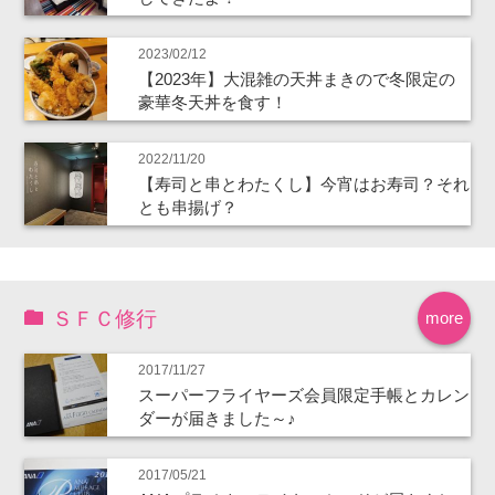
2023/02/12
【2023年】大混雑の天丼まきので冬限定の
豪華冬天丼を食す！
2022/11/20
【寿司と串とわたくし】今宵はお寿司？それ
とも串揚げ？
ＳＦＣ修行
more
2017/11/27
スーパーフライヤーズ会員限定手帳とカレン
ダーが届きました～♪
2017/05/21