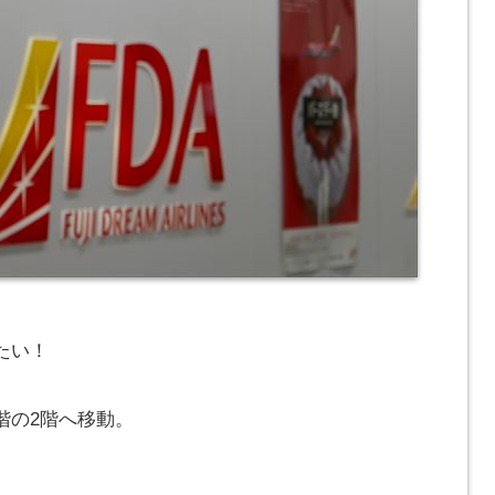
たい！
階の2階へ移動。