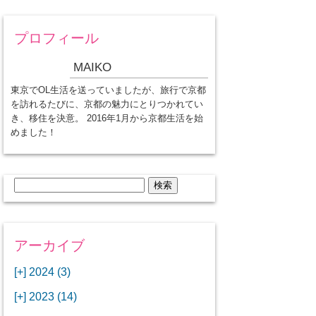
プロフィール
MAIKO
東京でOL生活を送っていましたが、旅行で京都
を訪れるたびに、京都の魅力にとりつかれてい
き、移住を決意。 2016年1月から京都生活を始
めました！
検
索:
アーカイブ
[+]
2024 (3)
[+]
1月 (3)
[+]
2023 (14)
ANAビジネスクラスでワシントン
[+]
12月 (3)
DCから羽田空港へ！