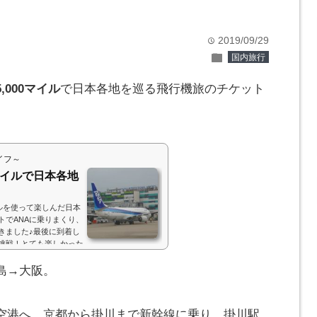
2019/09/29
time
folder
国内旅行
000マイル
で日本各地を巡る飛行機旅のチケット
イフ～
マイルで日本各地
イルを使って楽しんだ日本
トでANAに乗りまくり、
きました♪最後に到着し
挑戦！とても楽しかった
、日本各地を巡ってきま
).push({}); 発券したルート今
島→大阪。
に行きたかったので、出
空港へ。京都から掛川まで新幹線に乗り、掛川駅