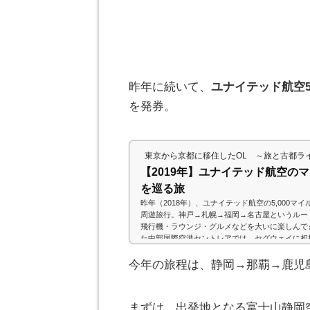
昨年に続いて、
ユナイテッド航空5,
を発券。
東京から京都に移住したOL ～旅と古都ラ
【2019年】ユナイテッド航空の
を巡る旅
昨年（2018年）、ユナイテッド航空の5,000マ
周遊旅行。神戸→札幌→福岡→名古屋というルー
飛行機・ラウンジ・グルメなどを大いに楽しんで
た中部国際空港セントレアでは、セグウェイに初
ので、今年もユナイテッド航空のマイルで発券し
した♪(adsbygoogle = window.adsbygoogle || 
今年の旅程は、静岡→那覇→鹿児
年は、前回訪れた札幌、福岡、名古屋以外の場所
発地と目的地を色々変えて何度も検...
まずは、出発地となる富士山静岡