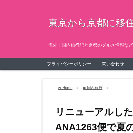
東京から京都に移住
海外・国内旅行記と京都のグルメ情報など
プライバシーポリシー
問い合わせ
Home
»
国内旅行
»
home
folder
リニューアルした
ANA1263便で