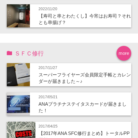
2022/11/20
【寿司と串とわたくし】今宵はお寿司？それ
とも串揚げ？
ＳＦＣ修行
more
2017/11/27
スーパーフライヤーズ会員限定手帳とカレン
ダーが届きました～♪
2017/05/21
ANAプラチナステイタスカードが届きまし
た！
2017/04/25
【2017年ANA SFC修行まとめ】トータルPP