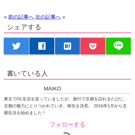
«
前の記事へ
次の記事へ
»
シェアする
line
twitter
facebook
hatenabookmark
書いている人
MAIKO
東京でOL生活を送っていましたが、旅行で京都を訪れるたびに、
京都の魅力にとりつかれていき、移住を決意。 2016年1月から京
都生活を始めました！
フォローする