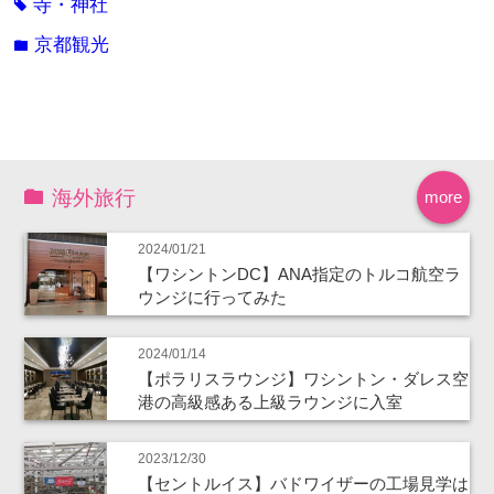
寺・神社
tag
京都観光
folder
海外旅行
more
2024/01/21
【ワシントンDC】ANA指定のトルコ航空ラ
ウンジに行ってみた
2024/01/14
【ポラリスラウンジ】ワシントン・ダレス空
港の高級感ある上級ラウンジに入室
2023/12/30
【セントルイス】バドワイザーの工場見学は