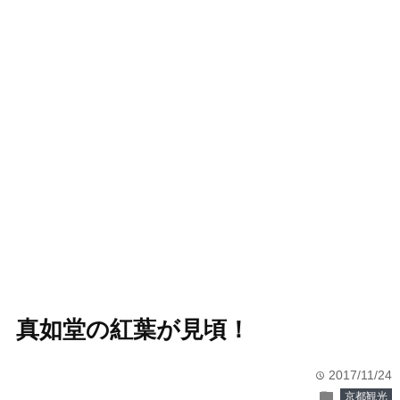
真如堂の紅葉が見頃！
2017/11/24
time
folder
京都観光