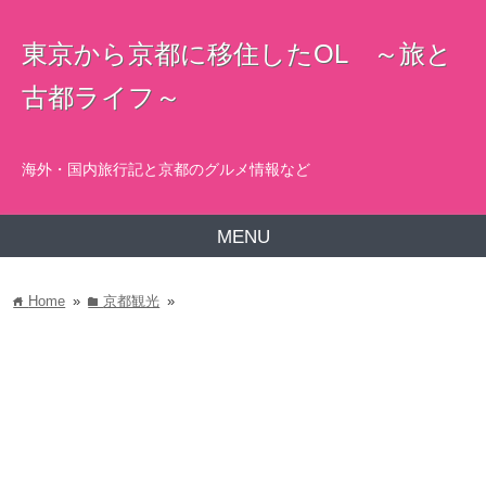
東京から京都に移住したOL ～旅と
古都ライフ～
海外・国内旅行記と京都のグルメ情報など
MENU
Home
»
京都観光
»
home
folder