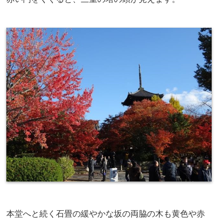
本堂へと続く石畳の緩やかな坂の両脇の木も黄色や赤