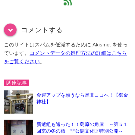
feed
コメントする
down
このサイトはスパムを低減するために Akismet を使っ
ています。
コメントデータの処理方法の詳細はこちら
をご覧ください
。
関連記事
金運アップを願うなら是非ココへ！【御金
神社】
新選組も通った！！島原の角屋 ～第５１
回京の冬の旅 非公開文化財特別公開～