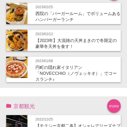
2023/02/25
西院の「バーガールーム」でボリュームある
ハンバーガーランチ
2023/02/12
【2023年】大混雑の天丼まきので冬限定の
豪華冬天丼を食す！
2023/01/08
円町の隠れ家イタリアン
「NOVECCHIO（ノヴェッキオ）」でコー
スランチ♪
京都観光
more
2022/12/25
【モクシー京都二条】オシャレでリーズナブ