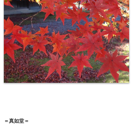
＝真如堂＝