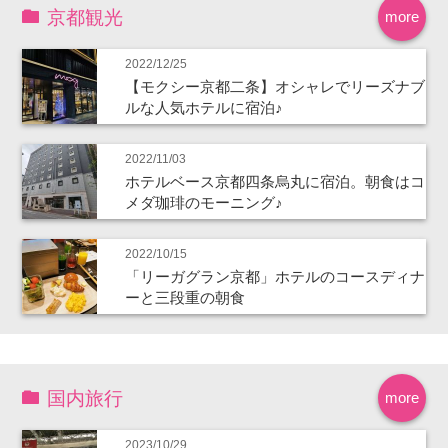
京都観光
more
2022/12/25
【モクシー京都二条】オシャレでリーズナブ
ルな人気ホテルに宿泊♪
2022/11/03
ホテルベース京都四条烏丸に宿泊。朝食はコ
メダ珈琲のモーニング♪
2022/10/15
「リーガグラン京都」ホテルのコースディナ
ーと三段重の朝食
国内旅行
more
2023/10/29