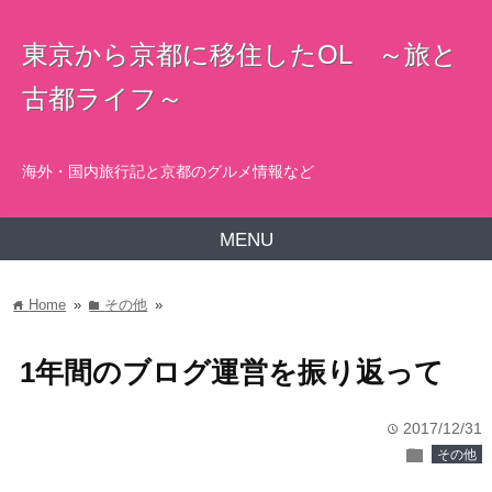
東京から京都に移住したOL ～旅と
古都ライフ～
海外・国内旅行記と京都のグルメ情報など
MENU
Home
»
その他
»
home
folder
1年間のブログ運営を振り返って
2017/12/31
time
folder
その他