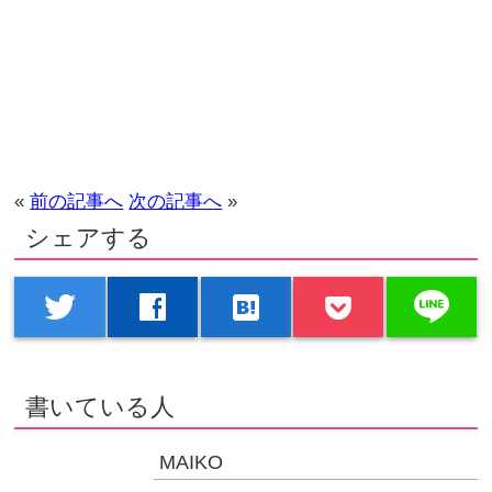
«
前の記事へ
次の記事へ
»
シェアする
line
twitter
facebook
hatenabookmark
書いている人
MAIKO