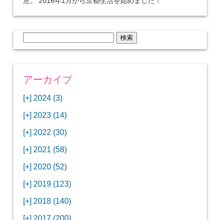
意。 2016年1月から京都生活を始めました！
検
索:
アーカイブ
[+]
2024 (3)
[+]
1月 (3)
[+]
2023 (14)
ANAビジネスクラスでワシントンDCから羽田
[+]
12月 (3)
空港へ！
[+]
2022 (30)
【セントルイス】バドワイザーの工場見学はビ
[+]
11月 (3)
[+]
【ワシントンDC】ANA指定のトルコ航空ラウ
12月 (1)
ールの試飲にお土産付きで最高！
[+]
2021 (58)
ンジに行ってみた
【マリオット パルス アット メイフラワー宿泊
【モクシー京都二条】オシャレでリーズナブル
[+]
10月 (1)
[+]
11月 (4)
[+]
【MLB観戦】セントルイスで大谷翔平vsヌート
12月 (4)
記】ワシントンDCの中心で快適ステイ♪
な人気ホテルに宿泊♪
[+]
2020 (52)
【ポラリスラウンジ】ワシントン・ダレス空港
「ツーリズムEXPOジャパン2023大阪」に行っ
バーの対決に大興奮！
【シェラトングランドホテル広島】デラックス
スパを楽しむリーベルホテルユニバーサルスタ
[+]
3月 (1)
[+]
10月 (3)
[+]
の高級感ある上級ラウンジに入室
【ウドバーハジーセンター】実物のコンコルド
11月 (4)
[+]
てきたよ！
12月 (5)
ツインルームに宿泊♪
ジオ宿泊記
[+]
2019 (123)
【サウスウエスト航空搭乗記】全席自由席の
【株主優待】無料で大阪堂島アロフトに宿泊し
やスペースシャトルに大興奮！
【レストラン信】コスパの良いフレンチのコー
【Fuji屋京色】京町家で秋の味覚を味わうコー
【クランプコーヒーサラサ】隠れ家カフェで自
[+]
2月 (3)
[+]
9月 (3)
[+]
10月 (4)
[+]
LCCでセントルイスへ！
てきたよ！
【寿司と串とわたくし】今宵はお寿司？それと
11月 (5)
[+]
スランチ♪
【ホテルMONday京都丸太町】ホテルに泊まっ
12月 (10)
ス料理を堪能
家焙煎の美味しいコーヒーを♪
[+]
2018 (140)
【ANAビジネスクラス搭乗記】特典航空券でワ
西院の「バーガールーム」でボリュームあるハ
【進々堂 北山店】種類豊富なパン食べ放題モー
も串揚げ？
【寿司と天ぷらとわたくし】あなたは寿司派？
て寿司ざんまい！
「ハンバーグラボ」でハンバーグ食べ比べラン
2019年を振り返って
[+]
1月 (3)
[+]
8月 (6)
[+]
9月 (5)
[+]
シントンDCまでのロングフライト
ンバーガーランチ
「リーガグラン京都」ホテルのコースディナー
10月 (5)
[+]
ニング！
【ホテルリソルトリニティ京都宿泊記】実質プ
11月 (11)
[+]
それとも天ぷら派？
【ひとり焼肉やる気】話題の一人焼肉に行って
12月 (11)
チ♪
IBEXエアラインズで仙台から大阪・伊丹空港へ
[+]
2017 (200)
【京やきにく弘 先斗町別邸】京町家で焼肉のコ
【ザ・サウザンド京都】ホテルでイタリアンコ
と三段重の朝食
【2021年】行列2時間待ちの洋食店「おおさか
【熱帯食堂 四条河原町】京都市内で本格的なタ
ラスのお得な宿泊プラン♪
「ウェリナホテルプレミア中之島宿泊記」千房
【エアプサン搭乗記】日本最短の国際線フライ
みた！！
バリ島6つ星ホテル「ムリア」でスイーツ食べ
2018年を振り返って