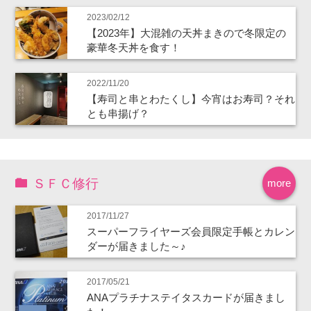
2023/02/12
【2023年】大混雑の天丼まきので冬限定の
豪華冬天丼を食す！
2022/11/20
【寿司と串とわたくし】今宵はお寿司？それ
とも串揚げ？
ＳＦＣ修行
more
2017/11/27
スーパーフライヤーズ会員限定手帳とカレン
ダーが届きました～♪
2017/05/21
ANAプラチナステイタスカードが届きまし