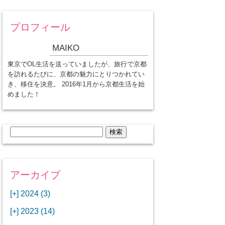
プロフィール
MAIKO
東京でOL生活を送っていましたが、旅行で京都
を訪れるたびに、京都の魅力にとりつかれてい
き、移住を決意。 2016年1月から京都生活を始
めました！
検
索:
アーカイブ
[+]
2024 (3)
[+]
1月 (3)
[+]
2023 (14)
ANAビジネスクラスでワシントン
[+]
12月 (3)
DCから羽田空港へ！