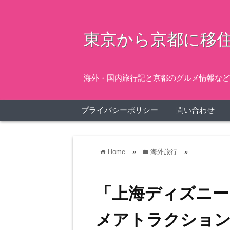
東京から京都に移住
海外・国内旅行記と京都のグルメ情報など
プライバシーポリシー
問い合わせ
Home
»
海外旅行
»
home
folder
「上海ディズニー
メアトラクショ