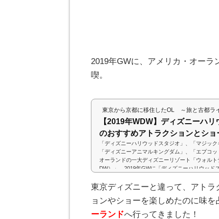
2019年GWに、アメリカ・オーラ
喫。
東京から京都に移住したOL ～旅と古都ラ
【2019年WDW】ディズニーハ
のおすすめアトラクションとショ
「ディズニーハリウッドスタジオ」、「マジック
「ディズニーアニマルキングダム」、「エプコッ
オーランドの一大ディズニーリゾート「ウォルト
DW）」。2019年GWに「ディズニーハリウッ
して楽しかったオススメのアトラクションとショ
∀・)(adsbygoogle = window.adsbygoogle || )
東京ディズニーと違って、アトラ
アトラクションとショー4大パークの中で、一番
ョンやショーを楽しめたのに味を
ニーハリウッドスタジオ」。ファストパ...
ーランド
へ行ってきました！