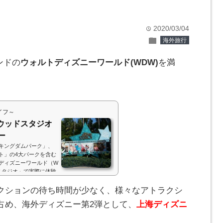
2020/03/04
time
folder
海外旅行
ンドの
ウォルトディズニーワールド(WDW)
を満
イフ～
リウッドスタジオ
ー
キングダムパーク」、
ト」の4大パークを含む
ディズニーワールド（W
ドスタジオ」で実際に体験
ーをご紹介します(・
.push({}); 楽しかったオススメ
クションの待ち時間が少なく、様々なアトラクシ
楽しかったのが「ディズ
占め、海外ディズニー第2弾として、
上海ディズニ