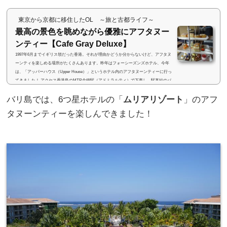
東京から京都に移住したOL ～旅と古都ライフ～
最高の景色を眺めながら優雅にアフタヌー
ンティー【Cafe Gray Deluxe】
1997年6月までイギリス領だった香港。それが理由かどうか分からないけど、アフタヌ
ーンティを楽しめる場所がたくさんあります。昨年はフォーシーズンズホテル、今年
は、「アッパーハウス（Upper House）」というホテル内のアフタヌーンティーに行っ
てきました！ アクセス香港島のMTR金鐘駅（アドミラルティ）で下車し、駅直結のパ
シフィックプレイス（Pacific Place）というショッピングモールへ。このショッピング
バリ島では、6つ星ホテルの「
ムリアリゾート
」のアフ
モールは非常に綺麗で、様々なお店が入っています。「The Upper House」の案内にし
たがって進んで、エレベーターで...
タヌーンティーを楽しんできました！