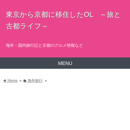
東京から京都に移住したOL ～旅と
古都ライフ～
海外・国内旅行記と京都のグルメ情報など
MENU
Home
»
海外旅行
»
home
folder