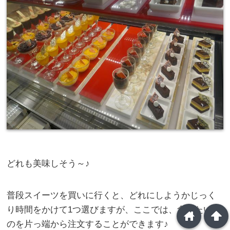
どれも美味しそう～♪
普段スイーツを買いに行くと、どれにしようかじっく
り時間をかけて1つ選びますが、ここでは、食べたいも
home
arrowup
のを片っ端から注文することができます♪