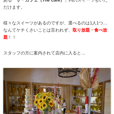
ある「
ザ・カフェ（The Cafe）
」内のスイーツもいた
だけます。
様々なスイーツがあるのですが、選べるのは1人1つ…
なんてケチくさいことは言われず、
取り放題・食べ放
題
！！
スタッフの方に案内されて店内に入ると…