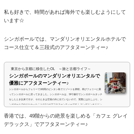
私も好きで、時間があれば海外でも楽しむようにして
います☆
シンガポールでは、マンダリンオリエンタルホテルで
コース仕立て＆三段式のアフタヌーンティー♪
東京から京都に移住したOL ～旅と古都ライフ～
シンガポールのマンダリンオリエンタルで
優雅にアフタヌーンティー♪
シンガポールからフェリーで1時間のビンタン島でリゾートを満喫。再びフェリーに乗
ってシンガポールに戻ってきました。シンガポールは、SFC修行でシンガポールタッチ
をしたとき以来ですが、そのときは空港の外に出ていないので、実際には久しぶり。シ
ンガポールでやりたかったことの1つがアフタヌーンティーです！ マンダリンオリエン
タルホテル前回シンガポールに行ったときは、多分フォーシーズンズホテル（うろ覚
香港では、49階からの絶景を楽しめる「カフェ グレイ
え）でアフタヌーンティーを楽しみましたが、今回は、マンダリンオリエンタルホテ
ル。マリーナベイエリアに位置し...
デラックス」でアフタヌーンティー♪