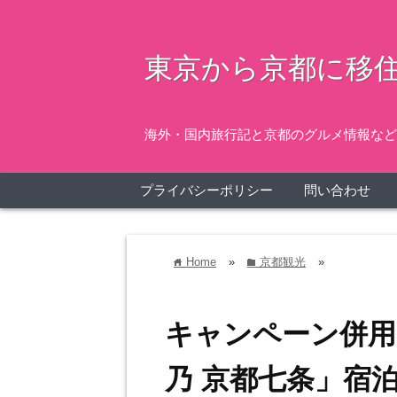
東京から京都に移住
海外・国内旅行記と京都のグルメ情報など
プライバシーポリシー
問い合わせ
Home
»
京都観光
»
home
folder
キャンペーン併用
乃 京都七条」宿