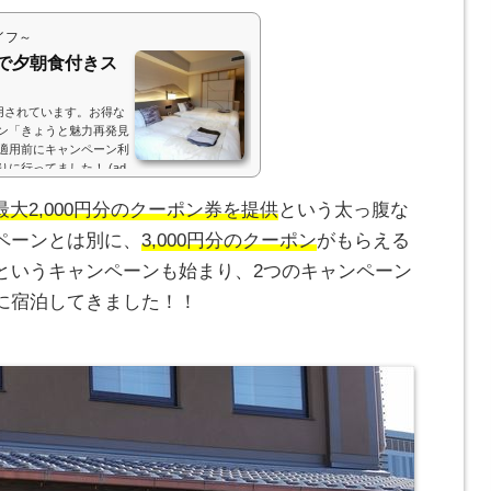
ましたが、高級感のある
らが美味しかったです！
イフ～
sh({}); ホテル ザ セレスティン
で夕朝食付きス
用されています。お得な
ン「きょうと魅力再発見
適用前にキャンペーン利
に行ってました！ (ad
h({}); 京王プレリアホテル京都烏
グループのホテルで、開
最大2,000円分のクーポン券を提供
という太っ腹な
らかな京都烏丸五条。烏
ペーンとは別に、
3,000円分のクーポン
がもらえる
というキャンペーンも始まり、2つのキャンペーン
に宿泊してきました！！