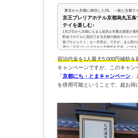
てます♪今回、祇園にあるホテルに泊まりに行き
落ち着いた雰囲気で、さらに朝食の揚げたて天ぷ
東京から京都に移住したOL ～旅と古都ラ
(adsbygoogle = window.adsbygoogle || ).pu
京都祇園宿泊したのは、...
京王プレリアホテル京都烏丸五条
テイを楽しむ♪
1月27日から京都にもまん延防止等重点措置が適
料金でホテルに宿泊できる京都の独自キャンペー
旅プロジェクト」も一旦停止。ですが、まん防の
用で「京王プレリアホテル京都烏丸五条」に泊まり
sbygoogle = window.adsbygoogle || ).pus
丸五条京王プレリアホテル京都烏丸五条は、京王
宿泊代金を1人最大5,000円補助＆
業は2018年11月。場所は、ホテルの名称から明
キャンペーンですが、このキャン
丸通り沿いで五条通りより...
「
京都にち・とまキャンペーン
」
を併用可能ということで、超お得