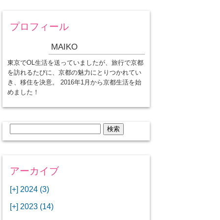
プロフィール
MAIKO
東京でOL生活を送っていましたが、旅行で京都
を訪れるたびに、京都の魅力にとりつかれてい
き、移住を決意。 2016年1月から京都生活を始
めました！
検
索:
アーカイブ
[+]
2024 (3)
[+]
1月 (3)
[+]
2023 (14)
ANAビジネスクラスでワシントン
[+]
12月 (3)
DCから羽田空港へ！