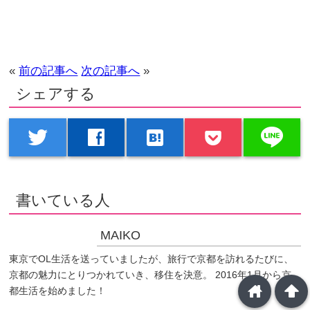
«
前の記事へ
次の記事へ
»
シェアする
line
twitter
facebook
hatenabookmark
書いている人
MAIKO
東京でOL生活を送っていましたが、旅行で京都を訪れるたびに、
京都の魅力にとりつかれていき、移住を決意。 2016年1月から京
home
arrowup
都生活を始めました！