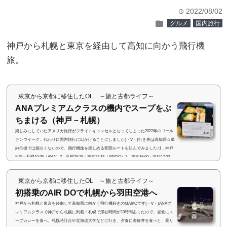
2022/08/02
time
folder
グルメ
国内旅行
神戸から札幌と東京を経由して高知に向かう飛行機
旅。
東京から京都に移住したOL ～旅と古都ライフ～
ANAプレミアムクラスの機内でスープをぶ
ちまける（神戸－札幌）
楽しみにしていたアメリカ旅行がフライトキャンセルとなってしまった2022年のゴール
デンウイーク。代わりに国内旅行に出かけることにしました(・∀・)行き先は高知県☆単
純往復では面白くないので、飛行機旅を楽しめる変態ルートを組んでみました♪1．神戸
8:45－札幌10:35（ANA）2．札幌20:35－東京22:15（AIRDO）3．東京16:00－高知17:20
（ANA）4．高知－神戸（FDA）最初の3レグ（神戸発、札幌・東京経由高知行き）をユ
ナイテッド航空の5,500マイルで発券。ユナイテッド航空は、直行便も乗継便も同じマイ
東京から京都に移住したOL ～旅と古都ライフ～
ル数で発券可能なので、面白い旅...
初搭乗のAIR DOで札幌から羽田空港へ
神戸から札幌と東京を経由して高知県に向かう飛行機好きのMAIKOです(・∀・)ANAプ
レミアムクラスで神戸から札幌に到着！札幌で滞在時間が10時間あったので、昼食にス
ープカレーを食べ、札幌時計台や北海道大学などに行き、夕食に海鮮丼を食べと、乗り