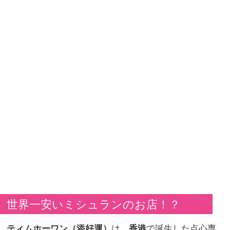
世界一安いミシュランのお店！？
ティムホーワン（添好運）
は、
香港
で誕生した点心専