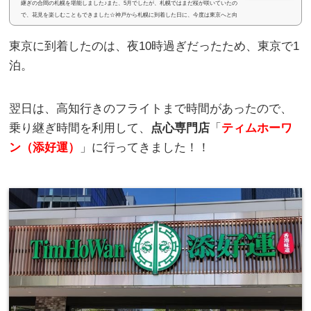
継ぎの合間の札幌を堪能しました♪また、5月でしたが、札幌ではまだ桜が咲いていたの
で、花見を楽しむこともできました☆神戸から札幌に到着した日に、今度は東京へと向
かいます。搭乗するのは、AIR DO（エアドゥ）。AIR DOは初めてなので、楽しみです♪
(adsbygoogle = window.adsbygo...
東京に到着したのは、夜10時過ぎだったため、東京で1
泊。
翌日は、高知行きのフライトまで時間があったので、
乗り継ぎ時間を利用して、
点心専門店
「
ティムホーワ
ン（添好運）
」に行ってきました！！