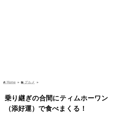
Home
»
グルメ
»
home
folder
乗り継ぎの合間にティムホーワン
（添好運）で食べまくる！