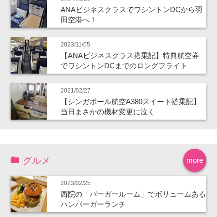
ANAビジネスクラスでワシントンDCから羽
田空港へ！
2023/11/05
【ANAビジネスクラス搭乗記】特典航空券
でワシントンDCまでのロングフライト
2021/02/27
【シンガポール航空A380スイート搭乗記】
当日まさかの機材変更に泣く
グルメ
more
2023/02/25
西院の「バーガールーム」でボリュームある
ハンバーガーランチ