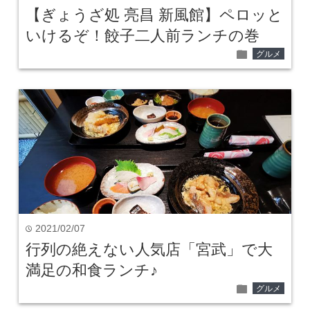
【ぎょうざ処 亮昌 新風館】ペロッと
いけるぞ！餃子二人前ランチの巻
folder
グルメ
2021/02/07
time
行列の絶えない人気店「宮武」で大
満足の和食ランチ♪
folder
グルメ