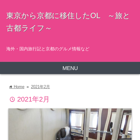
東京から京都に移住したOL ～旅と
古都ライフ～
海外・国内旅行記と京都のグルメ情報など
MENU
Home
»
2021年2月
home
2021年2月
time