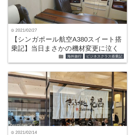
2021/02/27
time
【シンガポール航空A380スイート搭
乗記】当日まさかの機材変更に泣く
folder
海外旅行
ビジネスクラス搭乗記
2021/02/14
time