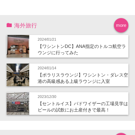
海外旅行
more
2024/01/21
【ワシントンDC】ANA指定のトルコ航空ラ
ウンジに行ってみた
2024/01/14
【ポラリスラウンジ】ワシントン・ダレス空
港の高級感ある上級ラウンジに入室
2023/12/30
【セントルイス】バドワイザーの工場見学は
ビールの試飲にお土産付きで最高！