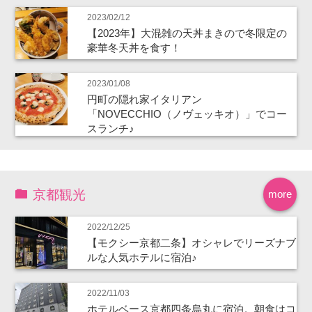
2023/02/12
【2023年】大混雑の天丼まきので冬限定の
豪華冬天丼を食す！
2023/01/08
円町の隠れ家イタリアン
「NOVECCHIO（ノヴェッキオ）」でコー
スランチ♪
京都観光
more
2022/12/25
【モクシー京都二条】オシャレでリーズナブ
ルな人気ホテルに宿泊♪
2022/11/03
ホテルベース京都四条烏丸に宿泊。朝食はコ