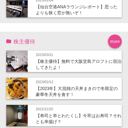
2023/02/04
【仙台空港ANAラウンジレポート】思った
よりも狭く窓が無いぞ！
株主優待
more
2023/03/11
【株主優待】無料で大阪堂島アロフトに宿泊
してきたよ！
2023/02/12
【2023年】大混雑の天丼まきので冬限定の
豪華冬天丼を食す！
2022/11/20
【寿司と串とわたくし】今宵はお寿司？それ
とも串揚げ？