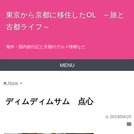
東京から京都に移住したOL ～旅と
古都ライフ～
海外・国内旅行記と京都のグルメ情報など
MENU
Home
»
home
ディムディムサム 点心
2019/04/20
time
folder