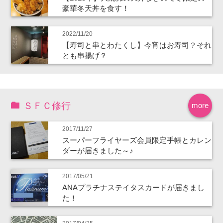
豪華冬天丼を食す！
2022/11/20
【寿司と串とわたくし】今宵はお寿司？それ
とも串揚げ？
ＳＦＣ修行
more
2017/11/27
スーパーフライヤーズ会員限定手帳とカレン
ダーが届きました～♪
2017/05/21
ANAプラチナステイタスカードが届きまし
た！