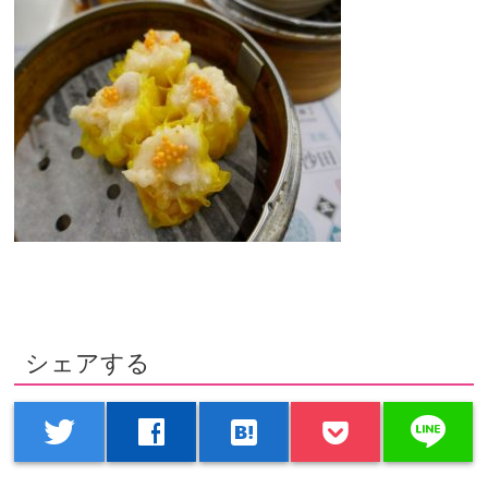
シェアする
line
twitter
facebook
hatenabookmark