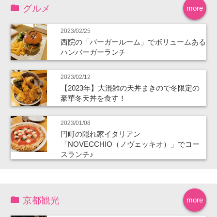
グルメ
more
2023/02/25
西院の「バーガールーム」でボリュームある
ハンバーガーランチ
2023/02/12
【2023年】大混雑の天丼まきので冬限定の
豪華冬天丼を食す！
2023/01/08
円町の隠れ家イタリアン
「NOVECCHIO（ノヴェッキオ）」でコー
スランチ♪
京都観光
more