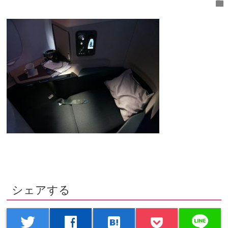
folder
シェアする
line
twitter
facebook
hatenabookmark