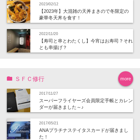
2023/02/12
【2023年】大混雑の天丼まきので冬限定の
豪華冬天丼を食す！
2022/11/20
【寿司と串とわたくし】今宵はお寿司？それ
とも串揚げ？
ＳＦＣ修行
more
2017/11/27
スーパーフライヤーズ会員限定手帳とカレン
ダーが届きました～♪
2017/05/21
ANAプラチナステイタスカードが届きまし
た！