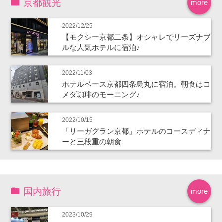
京都観光
more
2022/12/25
【モクシー京都二条】オシャレでリーズナブ
ルな人気ホテルに宿泊♪
2022/11/03
ホテルベース京都四条烏丸に宿泊。朝食はコ
メダ珈琲のモーニング♪
2022/10/15
「リーガグラン京都」ホテルのコースディナ
ーと三段重の朝食
国内旅行
more
2023/10/29