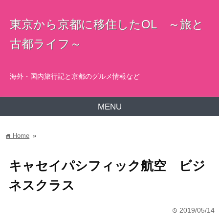
東京から京都に移住したOL ～旅と
古都ライフ～
海外・国内旅行記と京都のグルメ情報など
MENU
Home
»
home
キャセイパシフィック航空 ビジ
ネスクラス
2019/05/14
time