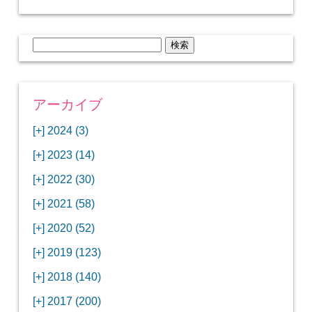
検
索:
アーカイブ
[+]
2024 (3)
[+]
1月 (3)
[+]
2023 (14)
ANAビジネスクラスでワシントンDCから羽田
[+]
12月 (3)
空港へ！
[+]
2022 (30)
【セントルイス】バドワイザーの工場見学はビ
[+]
11月 (3)
[+]
【ワシントンDC】ANA指定のトルコ航空ラウ
12月 (1)
ールの試飲にお土産付きで最高！
[+]
2021 (58)
ンジに行ってみた
【マリオット パルス アット メイフラワー宿泊
【モクシー京都二条】オシャレでリーズナブル
[+]
10月 (1)
[+]
11月 (4)
[+]
【MLB観戦】セントルイスで大谷翔平vsヌート
12月 (4)
記】ワシントンDCの中心で快適ステイ♪
な人気ホテルに宿泊♪
[+]
2020 (52)
【ポラリスラウンジ】ワシントン・ダレス空港
「ツーリズムEXPOジャパン2023大阪」に行っ
バーの対決に大興奮！
【シェラトングランドホテル広島】デラックス
スパを楽しむリーベルホテルユニバーサルスタ
[+]
3月 (1)
[+]
10月 (3)
[+]
の高級感ある上級ラウンジに入室
【ウドバーハジーセンター】実物のコンコルド
11月 (4)
[+]
てきたよ！
12月 (5)
ツインルームに宿泊♪
ジオ宿泊記
[+]
2019 (123)
【サウスウエスト航空搭乗記】全席自由席の
【株主優待】無料で大阪堂島アロフトに宿泊し
やスペースシャトルに大興奮！
【レストラン信】コスパの良いフレンチのコー
【Fuji屋京色】京町家で秋の味覚を味わうコー
【クランプコーヒーサラサ】隠れ家カフェで自
[+]
2月 (3)
[+]
9月 (3)
[+]
10月 (4)
[+]
LCCでセントルイスへ！
てきたよ！
【寿司と串とわたくし】今宵はお寿司？それと
11月 (5)
[+]
スランチ♪
【ホテルMONday京都丸太町】ホテルに泊まっ
12月 (10)
ス料理を堪能
家焙煎の美味しいコーヒーを♪
[+]
2018 (140)
【ANAビジネスクラス搭乗記】特典航空券でワ
西院の「バーガールーム」でボリュームあるハ
【進々堂 北山店】種類豊富なパン食べ放題モー
も串揚げ？
【寿司と天ぷらとわたくし】あなたは寿司派？
て寿司ざんまい！
「ハンバーグラボ」でハンバーグ食べ比べラン
2019年を振り返って
[+]
1月 (3)
[+]
8月 (6)
[+]
9月 (5)
[+]
シントンDCまでのロングフライト
ンバーガーランチ
「リーガグラン京都」ホテルのコースディナー
10月 (5)
[+]
ニング！
【ホテルリソルトリニティ京都宿泊記】実質プ
11月 (11)
[+]
それとも天ぷら派？
【ひとり焼肉やる気】話題の一人焼肉に行って
12月 (11)
チ♪
IBEXエアラインズで仙台から大阪・伊丹空港へ
[+]
2017 (200)
【京やきにく弘 先斗町別邸】京町家で焼肉のコ
【ザ・サウザンド京都】ホテルでイタリアンコ
と三段重の朝食
【2021年】行列2時間待ちの洋食店「おおさか
【熱帯食堂 四条河原町】京都市内で本格的なタ
ラスのお得な宿泊プラン♪
「ウェリナホテルプレミア中之島宿泊記」千房
【エアプサン搭乗記】日本最短の国際線フライ
みた！！
バリ島6つ星ホテル「ムリア」でスイーツ食べ
2018年を振り返って
[+]
7月 (2)
[+]
【2023年】大混雑の天丼まきので冬限定の豪華
8月 (6)
キャンペーン併用で超お得だった「御宿野乃 京