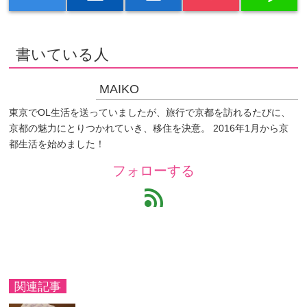
書いている人
MAIKO
東京でOL生活を送っていましたが、旅行で京都を訪れるたびに、
京都の魅力にとりつかれていき、移住を決意。 2016年1月から京
都生活を始めました！
フォローする
feed
関連記事