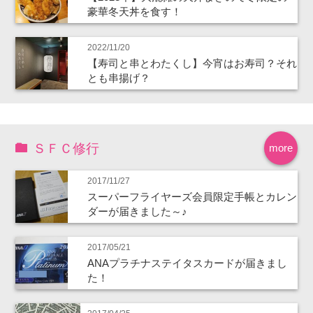
豪華冬天丼を食す！
2022/11/20
【寿司と串とわたくし】今宵はお寿司？それ
とも串揚げ？
ＳＦＣ修行
more
2017/11/27
スーパーフライヤーズ会員限定手帳とカレン
ダーが届きました～♪
2017/05/21
ANAプラチナステイタスカードが届きまし
た！