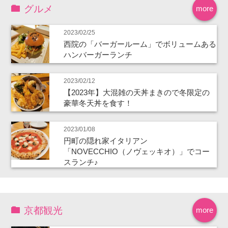
グルメ
more
2023/02/25
西院の「バーガールーム」でボリュームある
ハンバーガーランチ
2023/02/12
【2023年】大混雑の天丼まきので冬限定の
豪華冬天丼を食す！
2023/01/08
円町の隠れ家イタリアン
「NOVECCHIO（ノヴェッキオ）」でコー
スランチ♪
京都観光
more