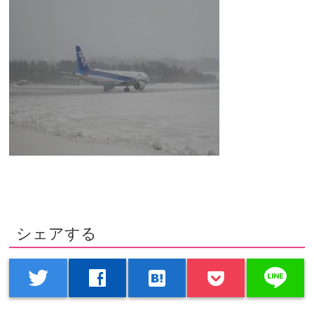
シェアする
line
twitter
facebook
hatenabookmark