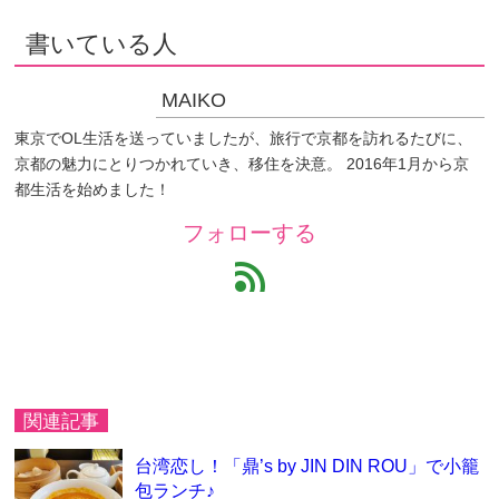
書いている人
MAIKO
東京でOL生活を送っていましたが、旅行で京都を訪れるたびに、
京都の魅力にとりつかれていき、移住を決意。 2016年1月から京
都生活を始めました！
フォローする
feed
関連記事
台湾恋し！「鼎’s by JIN DIN ROU」で小籠
包ランチ♪