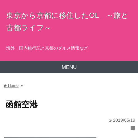
東京から京都に移住したOL ～旅と
古都ライフ～
海外・国内旅行記と京都のグルメ情報など
MENU
Home
»
home
函館空港
2019/05/19
time
folder