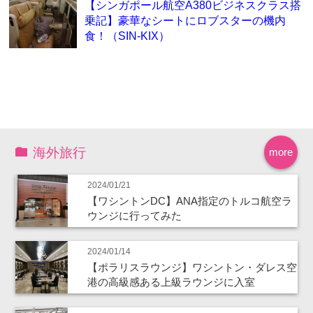
【シンガポール航空A380ビジネスクラス搭
乗記】豪華なシートにロブスターの機内
食！（SIN-KIX）
海外旅行
more
2024/01/21
【ワシントンDC】ANA指定のトルコ航空ラ
ウンジに行ってみた
2024/01/14
【ポラリスラウンジ】ワシントン・ダレス空
港の高級感ある上級ラウンジに入室