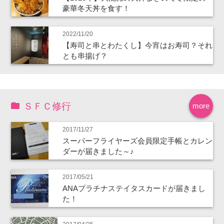
豪華冬天丼を食す！
2022/11/20
【寿司と串とわたくし】今宵はお寿司？それ
とも串揚げ？
ＳＦＣ修行
more
2017/11/27
スーパーフライヤーズ会員限定手帳とカレン
ダーが届きました～♪
2017/05/21
ANAプラチナステイタスカードが届きまし
た！