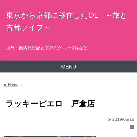
東京から京都に移住したOL ～旅と
古都ライフ～
海外・国内旅行記と京都のグルメ情報など
MENU
Home
»
home
ラッキーピエロ 戸倉店
2019/05/19
time
folder