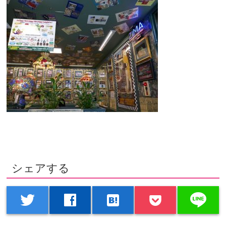
シェアする
line
twitter
facebook
hatenabookmark