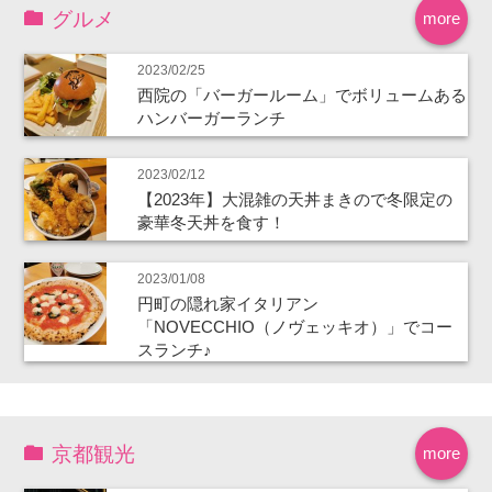
グルメ
more
2023/02/25
西院の「バーガールーム」でボリュームある
ハンバーガーランチ
2023/02/12
【2023年】大混雑の天丼まきので冬限定の
豪華冬天丼を食す！
2023/01/08
円町の隠れ家イタリアン
「NOVECCHIO（ノヴェッキオ）」でコー
スランチ♪
京都観光
more