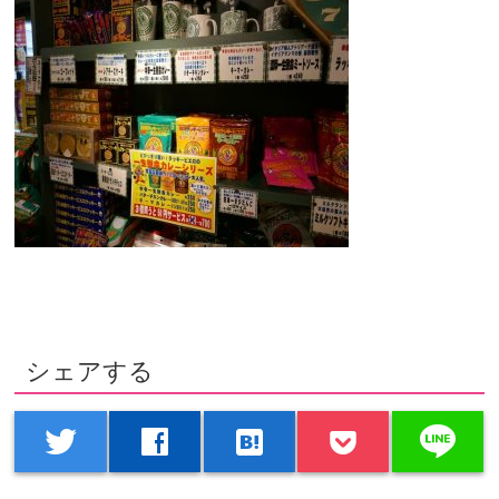
シェアする
line
twitter
facebook
hatenabookmark