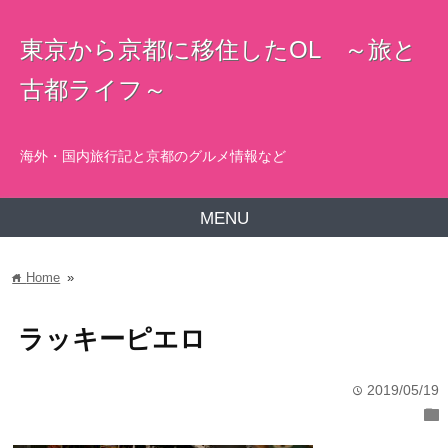
東京から京都に移住したOL ～旅と
古都ライフ～
海外・国内旅行記と京都のグルメ情報など
MENU
Home
»
home
ラッキーピエロ
2019/05/19
time
folder