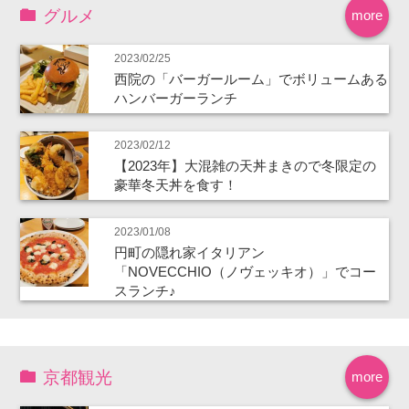
グルメ
more
2023/02/25
西院の「バーガールーム」でボリュームある
ハンバーガーランチ
2023/02/12
【2023年】大混雑の天丼まきので冬限定の
豪華冬天丼を食す！
2023/01/08
円町の隠れ家イタリアン
「NOVECCHIO（ノヴェッキオ）」でコー
スランチ♪
京都観光
more