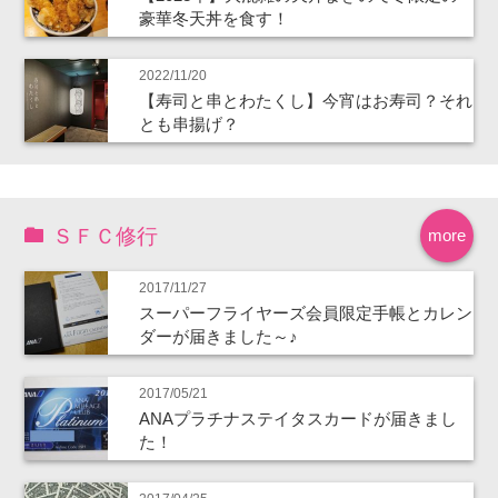
豪華冬天丼を食す！
2022/11/20
【寿司と串とわたくし】今宵はお寿司？それ
とも串揚げ？
ＳＦＣ修行
more
2017/11/27
スーパーフライヤーズ会員限定手帳とカレン
ダーが届きました～♪
2017/05/21
ANAプラチナステイタスカードが届きまし
た！