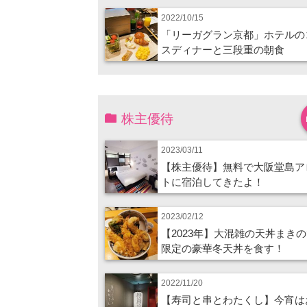
2022/10/15
「リーガグラン京都」ホテルの
スディナーと三段重の朝食
株主優待
2023/03/11
【株主優待】無料で大阪堂島ア
トに宿泊してきたよ！
2023/02/12
【2023年】大混雑の天丼まき
限定の豪華冬天丼を食す！
2022/11/20
【寿司と串とわたくし】今宵は