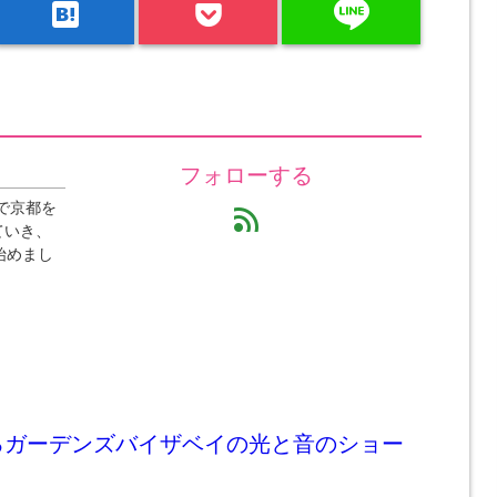
line
hatenabookmark
フォローする
で京都を
feed
ていき、
始めまし
るガーデンズバイザベイの光と音のショー