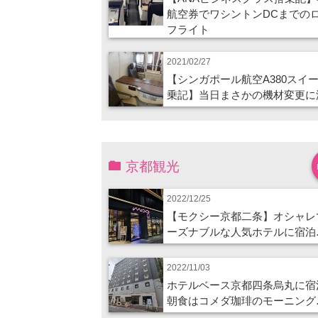
航空券でワシントンDCまでの
フライト
2021/02/27
【シンガポール航空A380スイ
乗記】当日まさかの機材変更に
京都観光
2022/12/25
【モクシー京都二条】オシャレ
ーズナブルな人気ホテルに宿泊
2022/11/03
ホテルベース京都四条烏丸に宿
朝食はコメダ珈琲のモーニング