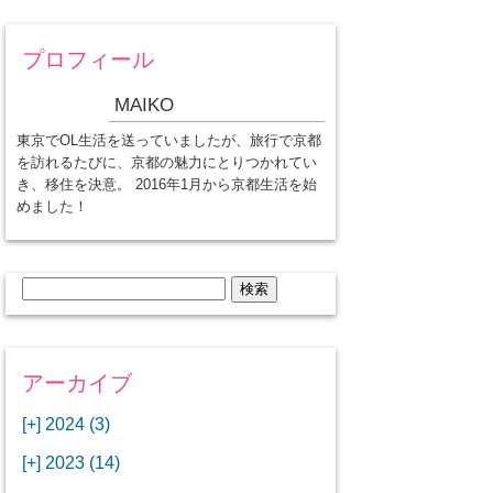
プロフィール
MAIKO
東京でOL生活を送っていましたが、旅行で京都
を訪れるたびに、京都の魅力にとりつかれてい
き、移住を決意。 2016年1月から京都生活を始
めました！
検
索:
アーカイブ
[+]
2024 (3)
[+]
1月 (3)
[+]
2023 (14)
ANAビジネスクラスでワシントン
[+]
12月 (3)
DCから羽田空港へ！