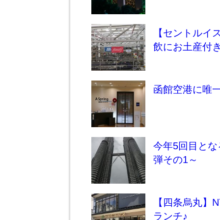
【セントルイ
飲にお土産付
函館空港に唯一
今年5回目とな
弾その1～
【四条烏丸】
ランチ♪