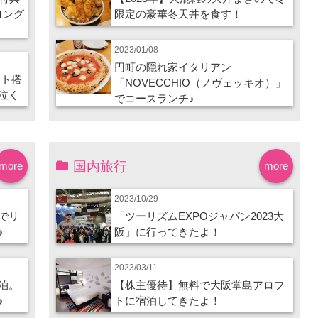
ロング
限定の豪華冬天丼を食す！
2023/01/08
円町の隠れ家イタリアン
ート搭
「NOVECCHIO（ノヴェッキオ）」
泣く
でコースランチ♪
国内旅行
more
more
2023/10/29
でリ
「ツーリズムEXPOジャパン2023大
♪
阪」に行ってきたよ！
2023/03/11
泊。
【株主優待】無料で大阪堂島アロフ
♪
トに宿泊してきたよ！