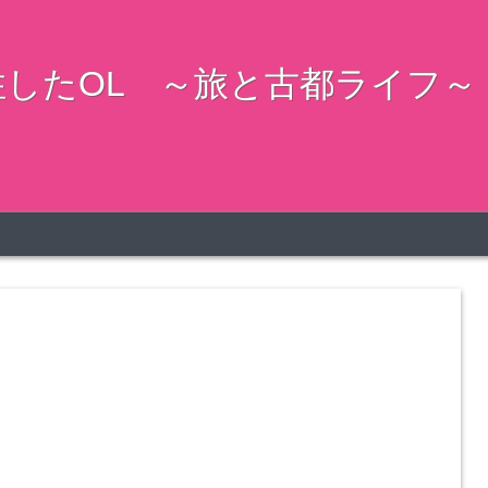
したOL ～旅と古都ライフ～