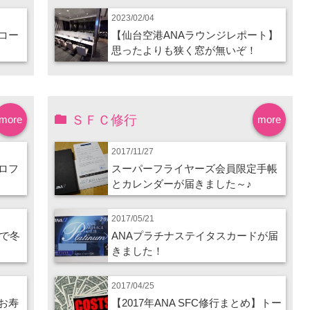
2023/02/04
コー
【仙台空港ANAラウンジレポート】
思ったよりも狭く窓が無いぞ！
ＳＦＣ修行
more
more
2017/11/27
ロフ
スーパーフライヤーズ会員限定手帳
とカレンダーが届きました～♪
2017/05/21
ので冬
ANAプラチナステイタスカードが届
きました！
2017/04/25
お寿
【2017年ANA SFC修行まとめ】トー