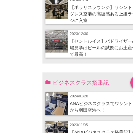
【ポラリスラウンジ】ワシント
ダレス空港の高級感ある上級ラ
ジに入室
2023/12/30
【セントルイス】バドワイザー
場見学はビールの試飲にお土産
で最高！
ビジネスクラス搭乗記
2024/01/28
ANAビジネスクラスでワシント
から羽田空港へ！
2023/11/05
【ANAビジネスクラス搭乗記】