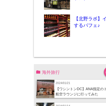
【北野ラボ】
するパフェ♪
海外旅行
2024/01/21
【ワシントンDC】ANA指定の
航空ラウンジに行ってみた
2024/01/14