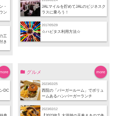
ン・
JALマイルを貯めてJALのビジネスク
ウン
ラスに乗ろう！
2017/05/29
☆ハピタス利用方法☆
の工
付き
グルメ
more
more
2023/02/25
ンDC
西院の「バーガールーム」でボリュ
ームあるハンバーガーランチ
2023/02/12
特典
【2023年】大混雑の天丼まきので冬