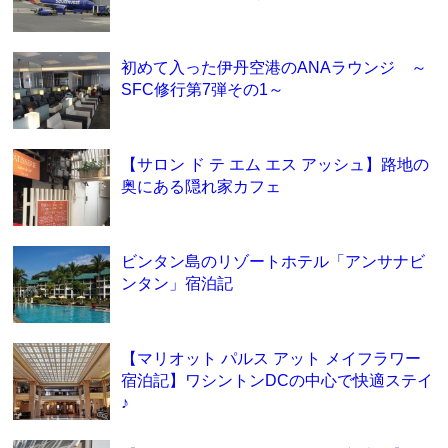
初めて入った伊丹空港のANAラウンジ ～
SFC修行第7弾その1～
【サロン ド テ エム エス アッシュ】路地の
奥にある隠れ家カフェ
ビンタン島のリゾートホテル「アンサナビ
ンタン」宿泊記
【マリオット パルス アット メイフラワー
宿泊記】ワシントンDCの中心で快適ステイ
♪