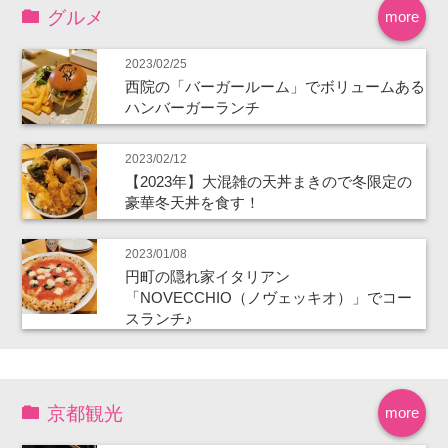
グルメ
more
2023/02/25
西院の「バーガールーム」でボリュームある
ハンバーガーランチ
2023/02/12
【2023年】大混雑の天丼まきので冬限定の
豪華冬天丼を食す！
2023/01/08
円町の隠れ家イタリアン
「NOVECCHIO（ノヴェッキオ）」でコー
スランチ♪
京都観光
more