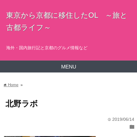
東京から京都に移住したOL ～旅と
古都ライフ～
海外・国内旅行記と京都のグルメ情報など
MENU
Home
»
home
北野ラボ
2019/06/14
time
folder