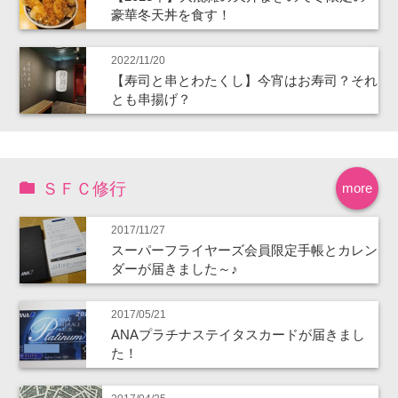
豪華冬天丼を食す！
2022/11/20
【寿司と串とわたくし】今宵はお寿司？それ
とも串揚げ？
ＳＦＣ修行
more
2017/11/27
スーパーフライヤーズ会員限定手帳とカレン
ダーが届きました～♪
2017/05/21
ANAプラチナステイタスカードが届きまし
た！