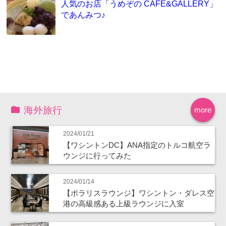
人気のお店「うめぞの CAFE&GALLERY」
であんみつ♪
海外旅行
more
2024/01/21
【ワシントンDC】ANA指定のトルコ航空ラ
ウンジに行ってみた
2024/01/14
【ポラリスラウンジ】ワシントン・ダレス空
港の高級感ある上級ラウンジに入室