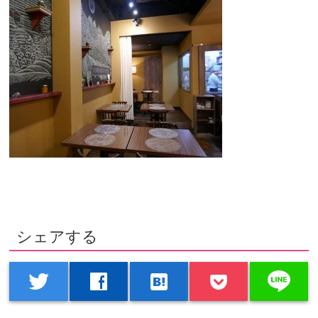
シェアする
line
twitter
facebook
hatenabookmark