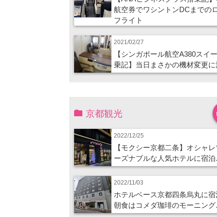
航空券でワシントンDCまでの
フライト
2021/02/27
【シンガポール航空A380スイ
乗記】当日まさかの機材変更に
京都観光
2022/12/25
【モクシー京都二条】オシャレ
ーズナブルな人気ホテルに宿泊
2022/11/03
ホテルベース京都四条烏丸に宿
朝食はコメダ珈琲のモーニング