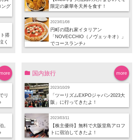
ロング
限定の豪華冬天丼を食す！
2023/01/08
円町の隠れ家イタリアン
ート搭
「NOVECCHIO（ノヴェッキオ）」
泣く
でコースランチ♪
国内旅行
more
more
2023/10/29
でリ
「ツーリズムEXPOジャパン2023大
♪
阪」に行ってきたよ！
2023/03/11
泊。
【株主優待】無料で大阪堂島アロフ
♪
トに宿泊してきたよ！