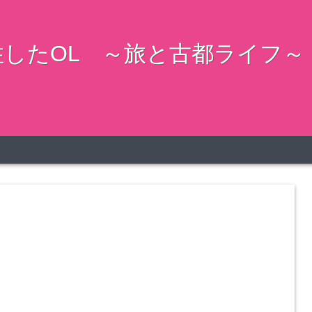
したOL ～旅と古都ライフ～