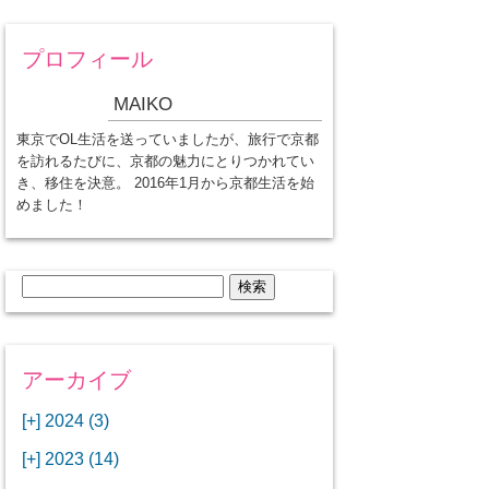
プロフィール
MAIKO
東京でOL生活を送っていましたが、旅行で京都
を訪れるたびに、京都の魅力にとりつかれてい
き、移住を決意。 2016年1月から京都生活を始
めました！
検
索:
アーカイブ
[+]
2024 (3)
[+]
1月 (3)
[+]
2023 (14)
ANAビジネスクラスでワシントン
[+]
12月 (3)
DCから羽田空港へ！