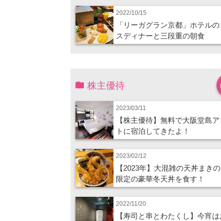
2022/10/15
「リーガグラン京都」ホテルの
スディナーと三段重の朝食
株主優待
2023/03/11
【株主優待】無料で大阪堂島ア
トに宿泊してきたよ！
2023/02/12
【2023年】大混雑の天丼まき
限定の豪華冬天丼を食す！
2022/11/20
【寿司と串とわたくし】今宵は