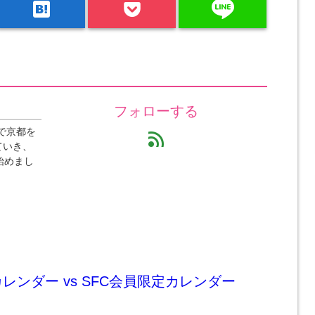
line
hatenabookmark
フォローする
で京都を
feed
ていき、
始めまし
レンダー vs SFC会員限定カレンダー