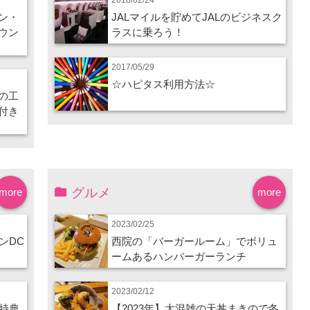
ン・
JALマイルを貯めてJALのビジネスク
ウン
ラスに乗ろう！
2017/05/29
☆ハピタス利用方法☆
の工
付き
グルメ
more
more
2023/02/25
ンDC
西院の「バーガールーム」でボリュ
ームあるハンバーガーランチ
2023/02/12
特典
【2023年】大混雑の天丼まきので冬