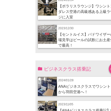
【ポラリスラウンジ】ワシント
ダレス空港の高級感ある上級ラ
ジに入室
2023/12/30
【セントルイス】バドワイザー
場見学はビールの試飲にお土産
で最高！
ビジネスクラス搭乗記
2024/01/28
ANAビジネスクラスでワシント
から羽田空港へ！
2023/11/05
【ANAビジネスクラス搭乗記】