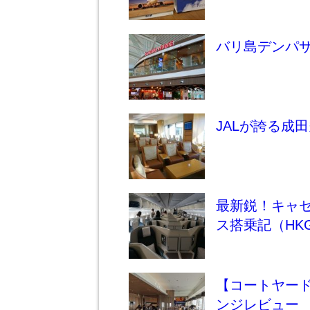
バリ島デンパ
JALが誇る成
最新鋭！キャセ
ス搭乗記（HKG
【コートヤー
ンジレビュー