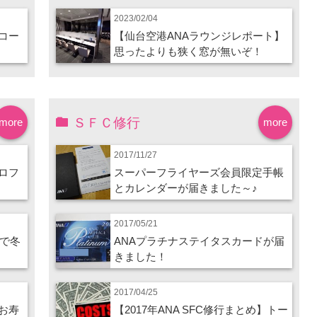
2023/02/04
コー
【仙台空港ANAラウンジレポート】
思ったよりも狭く窓が無いぞ！
ＳＦＣ修行
more
more
2017/11/27
ロフ
スーパーフライヤーズ会員限定手帳
とカレンダーが届きました～♪
2017/05/21
ので冬
ANAプラチナステイタスカードが届
きました！
2017/04/25
お寿
【2017年ANA SFC修行まとめ】トー