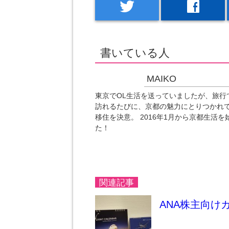
twitter
facebook
書いている人
MAIKO
東京でOL生活を送っていましたが、旅行
訪れるたびに、京都の魅力にとりつかれ
移住を決意。 2016年1月から京都生活を
た！
関連記事
ANA株主向けカ