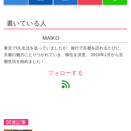
書いている人
MAIKO
東京でOL生活を送っていましたが、旅行で京都を訪れるたびに、
京都の魅力にとりつかれていき、移住を決意。 2016年1月から京
都生活を始めました！
フォローする
feed
関連記事