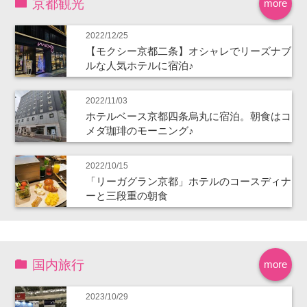
京都観光
more
2022/12/25
【モクシー京都二条】オシャレでリーズナブ
ルな人気ホテルに宿泊♪
2022/11/03
ホテルベース京都四条烏丸に宿泊。朝食はコ
メダ珈琲のモーニング♪
2022/10/15
「リーガグラン京都」ホテルのコースディナ
ーと三段重の朝食
国内旅行
more
2023/10/29