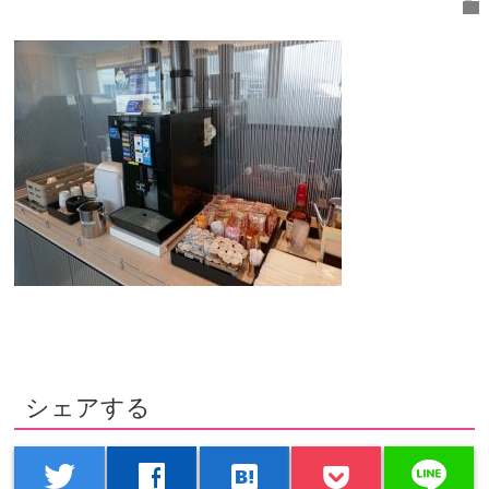
folder
シェアする
line
twitter
facebook
hatenabookmark