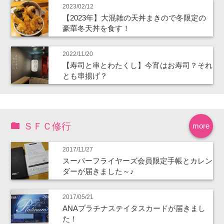
2023/02/12
【2023年】大混雑の天丼まきので冬限定の
豪華冬天丼を食す！
2022/11/20
【寿司と串とわたくし】今宵はお寿司？それ
とも串揚げ？
ＳＦＣ修行
more
2017/11/27
スーパーフライヤーズ会員限定手帳とカレン
ダーが届きました～♪
2017/05/21
ANAプラチナステイタスカードが届きまし
た！