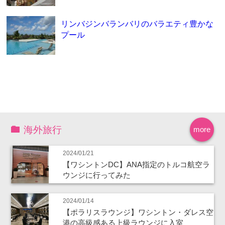
リンバジンバランバリのバラエティ豊かな
プール
海外旅行
more
2024/01/21
【ワシントンDC】ANA指定のトルコ航空ラ
ウンジに行ってみた
2024/01/14
【ポラリスラウンジ】ワシントン・ダレス空
港の高級感ある上級ラウンジに入室