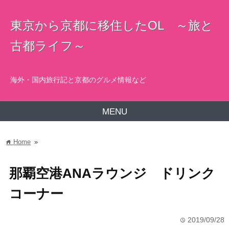
東京から京都に移住したOL ～旅と
古都ライフ～
海外・国内旅行記と京都のグルメ情報など
MENU
Home
»
home
那覇空港ANAラウンジ ドリンク
コーナー
2019/09/28
time