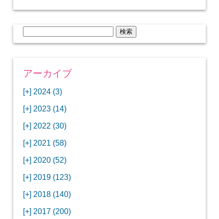
検
索:
アーカイブ
[+]
2024 (3)
[+]
1月 (3)
[+]
2023 (14)
ANAビジネスクラスでワシントンDCから羽田
[+]
12月 (3)
空港へ！
[+]
2022 (30)
【セントルイス】バドワイザーの工場見学はビ
[+]
11月 (3)
[+]
【ワシントンDC】ANA指定のトルコ航空ラウ
12月 (1)
ールの試飲にお土産付きで最高！
[+]
2021 (58)
ンジに行ってみた
【マリオット パルス アット メイフラワー宿泊
【モクシー京都二条】オシャレでリーズナブル
[+]
10月 (1)
[+]
11月 (4)
[+]
【MLB観戦】セントルイスで大谷翔平vsヌート
12月 (4)
記】ワシントンDCの中心で快適ステイ♪
な人気ホテルに宿泊♪
[+]
2020 (52)
【ポラリスラウンジ】ワシントン・ダレス空港
「ツーリズムEXPOジャパン2023大阪」に行っ
バーの対決に大興奮！
【シェラトングランドホテル広島】デラックス
スパを楽しむリーベルホテルユニバーサルスタ
[+]
3月 (1)
[+]
10月 (3)
[+]
の高級感ある上級ラウンジに入室
【ウドバーハジーセンター】実物のコンコルド
11月 (4)
[+]
てきたよ！
12月 (5)
ツインルームに宿泊♪
ジオ宿泊記
[+]
2019 (123)
【サウスウエスト航空搭乗記】全席自由席の
【株主優待】無料で大阪堂島アロフトに宿泊し
やスペースシャトルに大興奮！
【レストラン信】コスパの良いフレンチのコー
【Fuji屋京色】京町家で秋の味覚を味わうコー
【クランプコーヒーサラサ】隠れ家カフェで自
[+]
2月 (3)
[+]
9月 (3)
[+]
10月 (4)
[+]
LCCでセントルイスへ！
てきたよ！
【寿司と串とわたくし】今宵はお寿司？それと
11月 (5)
[+]
スランチ♪
【ホテルMONday京都丸太町】ホテルに泊まっ
12月 (10)
ス料理を堪能
家焙煎の美味しいコーヒーを♪
[+]
2018 (140)
【ANAビジネスクラス搭乗記】特典航空券でワ
西院の「バーガールーム」でボリュームあるハ
【進々堂 北山店】種類豊富なパン食べ放題モー
も串揚げ？
【寿司と天ぷらとわたくし】あなたは寿司派？
て寿司ざんまい！
「ハンバーグラボ」でハンバーグ食べ比べラン
2019年を振り返って
[+]
1月 (3)
[+]
8月 (6)
[+]
9月 (5)
[+]
シントンDCまでのロングフライト
ンバーガーランチ
「リーガグラン京都」ホテルのコースディナー
10月 (5)
[+]
ニング！
【ホテルリソルトリニティ京都宿泊記】実質プ
11月 (11)
[+]
それとも天ぷら派？
【ひとり焼肉やる気】話題の一人焼肉に行って
12月 (11)
チ♪
IBEXエアラインズで仙台から大阪・伊丹空港へ
[+]
2017 (200)
【京やきにく弘 先斗町別邸】京町家で焼肉のコ
【ザ・サウザンド京都】ホテルでイタリアンコ
と三段重の朝食
【2021年】行列2時間待ちの洋食店「おおさか
【熱帯食堂 四条河原町】京都市内で本格的なタ
ラスのお得な宿泊プラン♪
「ウェリナホテルプレミア中之島宿泊記」千房
【エアプサン搭乗記】日本最短の国際線フライ
みた！！
バリ島6つ星ホテル「ムリア」でスイーツ食べ
2018年を振り返って
[+]
7月 (2)
[+]
【2023年】大混雑の天丼まきので冬限定の豪華
8月 (6)
キャンペーン併用で超お得だった「御宿野乃 京