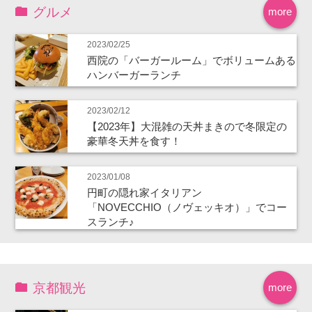
グルメ
more
2023/02/25
西院の「バーガールーム」でボリュームある
ハンバーガーランチ
2023/02/12
【2023年】大混雑の天丼まきので冬限定の
豪華冬天丼を食す！
2023/01/08
円町の隠れ家イタリアン
「NOVECCHIO（ノヴェッキオ）」でコー
スランチ♪
京都観光
more