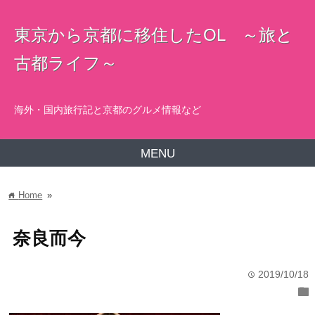
東京から京都に移住したOL ～旅と
古都ライフ～
海外・国内旅行記と京都のグルメ情報など
MENU
Home
»
home
奈良而今
2019/10/18
time
folder