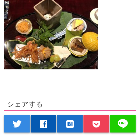
シェアする
line
twitter
facebook
hatenabookmark