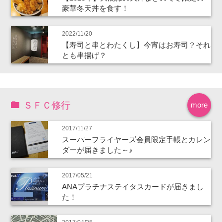
豪華冬天丼を食す！
2022/11/20
【寿司と串とわたくし】今宵はお寿司？それ
とも串揚げ？
ＳＦＣ修行
more
2017/11/27
スーパーフライヤーズ会員限定手帳とカレン
ダーが届きました～♪
2017/05/21
ANAプラチナステイタスカードが届きまし
た！