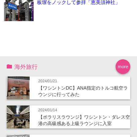
板塀をノックして参拝「恵美須神社」
海外旅行
more
2024/01/21
【ワシントンDC】ANA指定のトルコ航空ラ
ウンジに行ってみた
2024/01/14
【ポラリスラウンジ】ワシントン・ダレス空
港の高級感ある上級ラウンジに入室