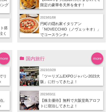
ロング
限定の豪華冬天丼を食す！
2023/01/08
円町の隠れ家イタリアン
ート搭
「NOVECCHIO（ノヴェッキオ）」
泣く
でコースランチ♪
国内旅行
more
more
2023/10/29
でリ
「ツーリズムEXPOジャパン2023大
♪
阪」に行ってきたよ！
2023/03/11
泊。
【株主優待】無料で大阪堂島アロフ
♪
トに宿泊してきたよ！