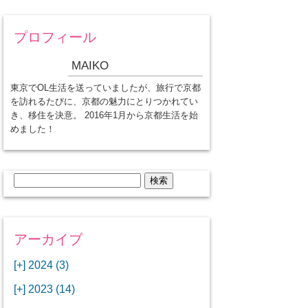
プロフィール
MAIKO
東京でOL生活を送っていましたが、旅行で京都
を訪れるたびに、京都の魅力にとりつかれてい
き、移住を決意。 2016年1月から京都生活を始
めました！
検
索:
アーカイブ
[+]
2024 (3)
[+]
1月 (3)
[+]
2023 (14)
ANAビジネスクラスでワシントン
[+]
12月 (3)
DCから羽田空港へ！