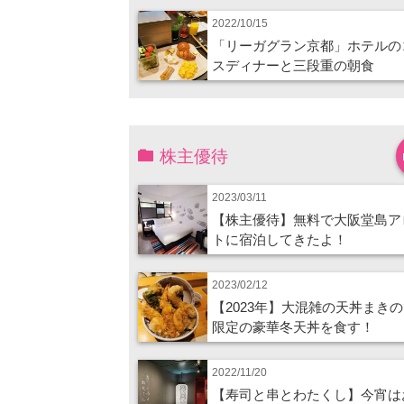
2022/10/15
「リーガグラン京都」ホテルの
スディナーと三段重の朝食
株主優待
2023/03/11
【株主優待】無料で大阪堂島ア
トに宿泊してきたよ！
2023/02/12
【2023年】大混雑の天丼まき
限定の豪華冬天丼を食す！
2022/11/20
【寿司と串とわたくし】今宵は