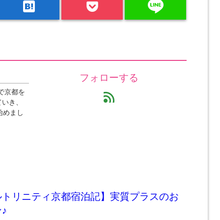
line
hatenabookmark
フォローする
で京都を
feed
ていき、
始めまし
ルトリニティ京都宿泊記】実質プラスのお
♪