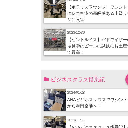
【ポラリスラウンジ】ワシント
ダレス空港の高級感ある上級ラ
ジに入室
2023/12/30
【セントルイス】バドワイザー
場見学はビールの試飲にお土産
で最高！
ビジネスクラス搭乗記
2024/01/28
ANAビジネスクラスでワシント
から羽田空港へ！
2023/11/05
【ANAビジネスクラス搭乗記】