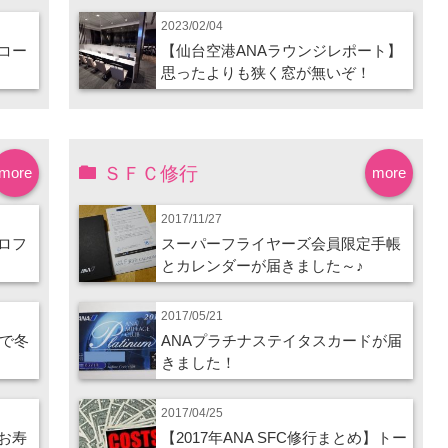
2023/02/04
コー
【仙台空港ANAラウンジレポート】
思ったよりも狭く窓が無いぞ！
ＳＦＣ修行
more
more
2017/11/27
ロフ
スーパーフライヤーズ会員限定手帳
とカレンダーが届きました～♪
2017/05/21
ので冬
ANAプラチナステイタスカードが届
きました！
2017/04/25
お寿
【2017年ANA SFC修行まとめ】トー