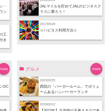
ン・
JALマイルを貯めてJALのビジネスク
ウン
ラスに乗ろう！
2017/05/29
☆ハピタス利用方法☆
の工
付き
グルメ
more
more
2023/02/25
ンDC
西院の「バーガールーム」でボリュ
ームあるハンバーガーランチ
2023/02/12
特典
【2023年】大混雑の天丼まきので冬