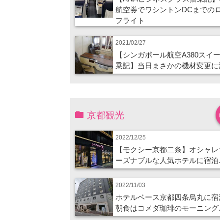
航空券でワシントンDCまでの
フライト
2021/02/27
【シンガポール航空A380スイ
乗記】当日まさかの機材変更に
京都観光
2022/12/25
【モクシー京都二条】オシャレ
ーズナブルな人気ホテルに宿泊
2022/11/03
ホテルベース京都四条烏丸に宿
朝食はコメダ珈琲のモーニング