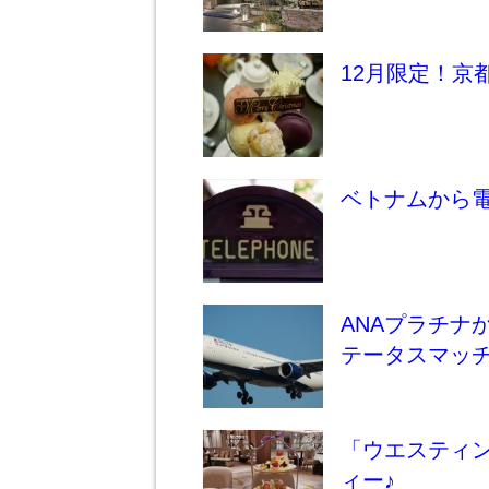
12月限定！京
ベトナムから電
ANAプラチナ
テータスマッ
「ウエスティ
ィー♪