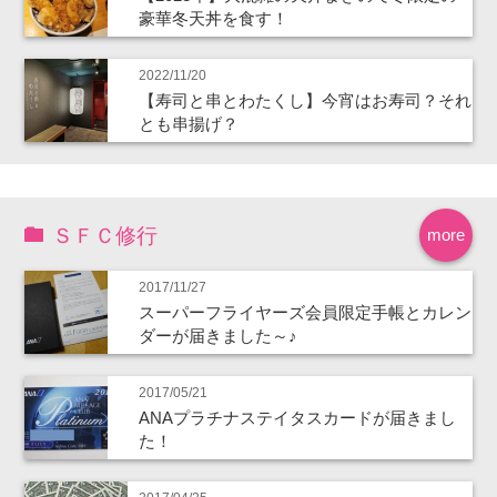
豪華冬天丼を食す！
2022/11/20
【寿司と串とわたくし】今宵はお寿司？それ
とも串揚げ？
ＳＦＣ修行
more
2017/11/27
スーパーフライヤーズ会員限定手帳とカレン
ダーが届きました～♪
2017/05/21
ANAプラチナステイタスカードが届きまし
た！