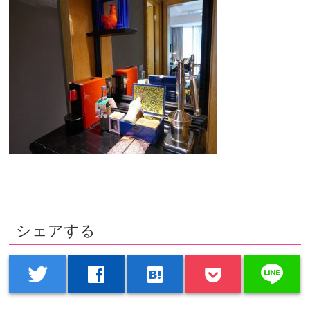
シェアする
line
twitter
facebook
hatenabookmark