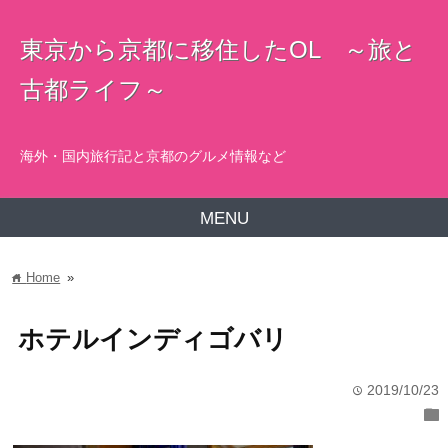
東京から京都に移住したOL ～旅と
古都ライフ～
海外・国内旅行記と京都のグルメ情報など
MENU
Home
»
home
ホテルインディゴバリ
2019/10/23
time
folder