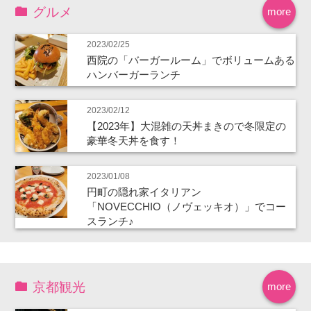
グルメ
more
2023/02/25
西院の「バーガールーム」でボリュームある
ハンバーガーランチ
2023/02/12
【2023年】大混雑の天丼まきので冬限定の
豪華冬天丼を食す！
2023/01/08
円町の隠れ家イタリアン
「NOVECCHIO（ノヴェッキオ）」でコー
スランチ♪
京都観光
more