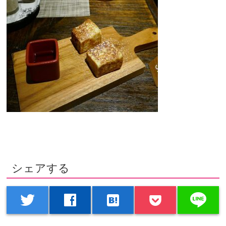
シェアする
line
twitter
facebook
hatenabookmark