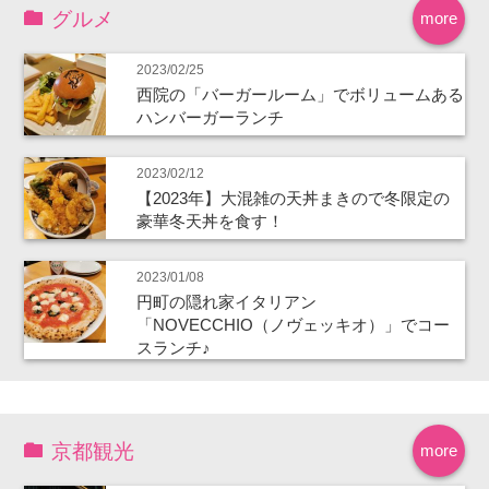
グルメ
more
2023/02/25
西院の「バーガールーム」でボリュームある
ハンバーガーランチ
2023/02/12
【2023年】大混雑の天丼まきので冬限定の
豪華冬天丼を食す！
2023/01/08
円町の隠れ家イタリアン
「NOVECCHIO（ノヴェッキオ）」でコー
スランチ♪
京都観光
more