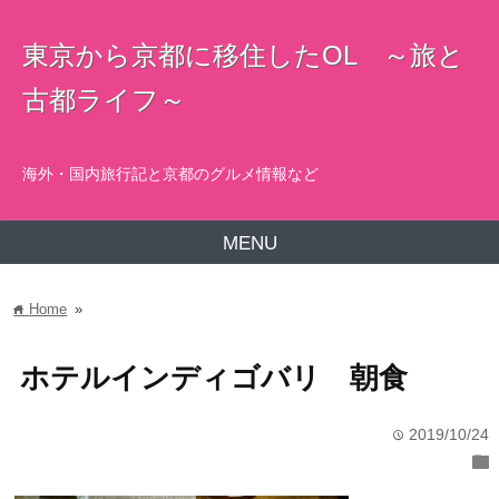
東京から京都に移住したOL ～旅と
古都ライフ～
海外・国内旅行記と京都のグルメ情報など
MENU
Home
»
home
ホテルインディゴバリ 朝食
2019/10/24
time
folder