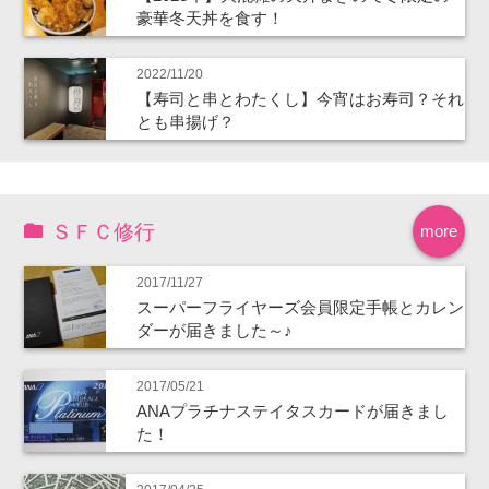
豪華冬天丼を食す！
2022/11/20
【寿司と串とわたくし】今宵はお寿司？それ
とも串揚げ？
ＳＦＣ修行
more
2017/11/27
スーパーフライヤーズ会員限定手帳とカレン
ダーが届きました～♪
2017/05/21
ANAプラチナステイタスカードが届きまし
た！