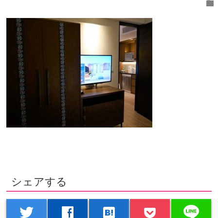
folder
シェアする
line
twitter
facebook
hatenabookmark