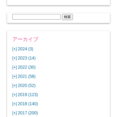
検
索:
アーカイブ
[+]
2024 (3)
[+]
1月 (3)
[+]
2023 (14)
ANAビジネスクラスでワシントンDCから羽田
[+]
12月 (3)
空港へ！
[+]
2022 (30)
【セントルイス】バドワイザーの工場見学はビ
[+]
11月 (3)
[+]
【ワシントンDC】ANA指定のトルコ航空ラウ
12月 (1)
ールの試飲にお土産付きで最高！
[+]
2021 (58)
ンジに行ってみた
【マリオット パルス アット メイフラワー宿泊
【モクシー京都二条】オシャレでリーズナブル
[+]
10月 (1)
[+]
11月 (4)
[+]
【MLB観戦】セントルイスで大谷翔平vsヌート
12月 (4)
記】ワシントンDCの中心で快適ステイ♪
な人気ホテルに宿泊♪
[+]
2020 (52)
【ポラリスラウンジ】ワシントン・ダレス空港
「ツーリズムEXPOジャパン2023大阪」に行っ
バーの対決に大興奮！
【シェラトングランドホテル広島】デラックス
スパを楽しむリーベルホテルユニバーサルスタ
[+]
3月 (1)
[+]
10月 (3)
[+]
の高級感ある上級ラウンジに入室
【ウドバーハジーセンター】実物のコンコルド
11月 (4)
[+]
てきたよ！
12月 (5)
ツインルームに宿泊♪
ジオ宿泊記
[+]
2019 (123)
【サウスウエスト航空搭乗記】全席自由席の
【株主優待】無料で大阪堂島アロフトに宿泊し
やスペースシャトルに大興奮！
【レストラン信】コスパの良いフレンチのコー
【Fuji屋京色】京町家で秋の味覚を味わうコー
【クランプコーヒーサラサ】隠れ家カフェで自
[+]
2月 (3)
[+]
9月 (3)
[+]
10月 (4)
[+]
LCCでセントルイスへ！
てきたよ！
【寿司と串とわたくし】今宵はお寿司？それと
11月 (5)
[+]
スランチ♪
【ホテルMONday京都丸太町】ホテルに泊まっ
12月 (10)
ス料理を堪能
家焙煎の美味しいコーヒーを♪
[+]
2018 (140)
【ANAビジネスクラス搭乗記】特典航空券でワ
西院の「バーガールーム」でボリュームあるハ
【進々堂 北山店】種類豊富なパン食べ放題モー
も串揚げ？
【寿司と天ぷらとわたくし】あなたは寿司派？
て寿司ざんまい！
「ハンバーグラボ」でハンバーグ食べ比べラン
2019年を振り返って
[+]
1月 (3)
[+]
8月 (6)
[+]
9月 (5)
[+]
シントンDCまでのロングフライト
ンバーガーランチ
「リーガグラン京都」ホテルのコースディナー
10月 (5)
[+]
ニング！
【ホテルリソルトリニティ京都宿泊記】実質プ
11月 (11)
[+]
それとも天ぷら派？
【ひとり焼肉やる気】話題の一人焼肉に行って
12月 (11)
チ♪
IBEXエアラインズで仙台から大阪・伊丹空港へ
[+]
2017 (200)
【京やきにく弘 先斗町別邸】京町家で焼肉のコ
【ザ・サウザンド京都】ホテルでイタリアンコ
と三段重の朝食
【2021年】行列2時間待ちの洋食店「おおさか
【熱帯食堂 四条河原町】京都市内で本格的なタ
ラスのお得な宿泊プラン♪
「ウェリナホテルプレミア中之島宿泊記」千房
【エアプサン搭乗記】日本最短の国際線フライ
みた！！
バリ島6つ星ホテル「ムリア」でスイーツ食べ
2018年を振り返って
[+]
7月 (2)
[+]
【2023年】大混雑の天丼まきので冬限定の豪華
8月 (6)
キャンペーン併用で超お得だった「御宿野乃 京