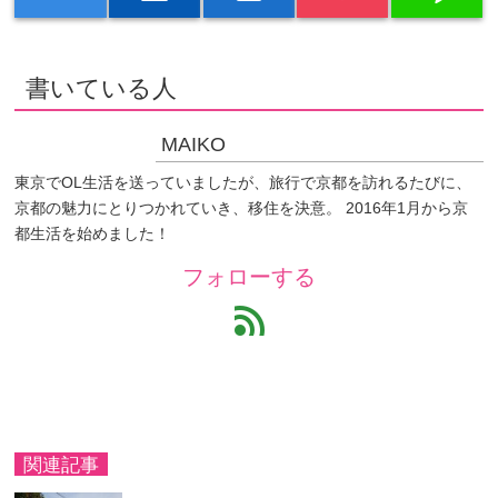
書いている人
MAIKO
東京でOL生活を送っていましたが、旅行で京都を訪れるたびに、
京都の魅力にとりつかれていき、移住を決意。 2016年1月から京
都生活を始めました！
フォローする
feed
関連記事