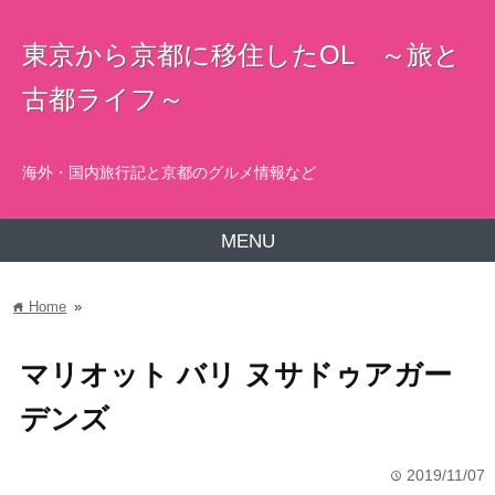
東京から京都に移住したOL ～旅と
古都ライフ～
海外・国内旅行記と京都のグルメ情報など
MENU
Home
»
home
マリオット バリ ヌサドゥアガー
デンズ
2019/11/07
time