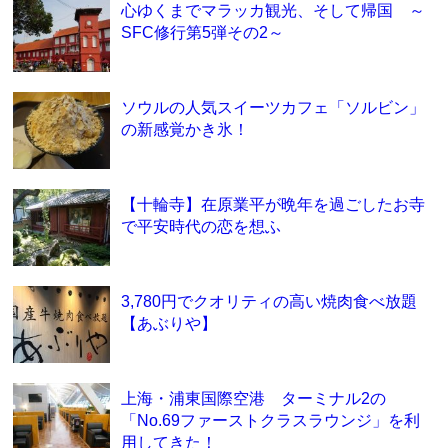
心ゆくまでマラッカ観光、そして帰国 ～
SFC修行第5弾その2～
ソウルの人気スイーツカフェ「ソルビン」
の新感覚かき氷！
【十輪寺】在原業平が晩年を過ごしたお寺
で平安時代の恋を想ふ
3,780円でクオリティの高い焼肉食べ放題
【あぶりや】
上海・浦東国際空港 ターミナル2の
「No.69ファーストクラスラウンジ」を利
用してきた！