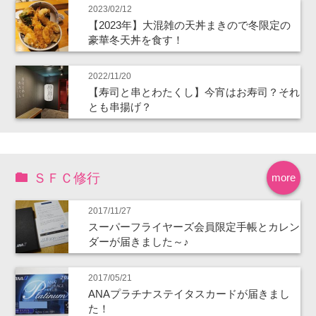
2023/02/12
【2023年】大混雑の天丼まきので冬限定の
豪華冬天丼を食す！
2022/11/20
【寿司と串とわたくし】今宵はお寿司？それ
とも串揚げ？
ＳＦＣ修行
more
2017/11/27
スーパーフライヤーズ会員限定手帳とカレン
ダーが届きました～♪
2017/05/21
ANAプラチナステイタスカードが届きまし
た！