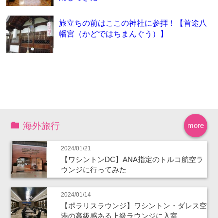
旅立ちの前はここの神社に参拝！【首途八
幡宮（かどではちまんぐう）】
海外旅行
more
2024/01/21
【ワシントンDC】ANA指定のトルコ航空ラ
ウンジに行ってみた
2024/01/14
【ポラリスラウンジ】ワシントン・ダレス空
港の高級感ある上級ラウンジに入室