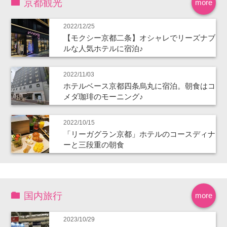
京都観光
more
2022/12/25
【モクシー京都二条】オシャレでリーズナブ
ルな人気ホテルに宿泊♪
2022/11/03
ホテルベース京都四条烏丸に宿泊。朝食はコ
メダ珈琲のモーニング♪
2022/10/15
「リーガグラン京都」ホテルのコースディナ
ーと三段重の朝食
国内旅行
more
2023/10/29