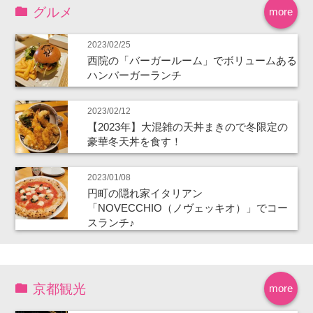
グルメ
more
2023/02/25
西院の「バーガールーム」でボリュームある
ハンバーガーランチ
2023/02/12
【2023年】大混雑の天丼まきので冬限定の
豪華冬天丼を食す！
2023/01/08
円町の隠れ家イタリアン
「NOVECCHIO（ノヴェッキオ）」でコー
スランチ♪
京都観光
more