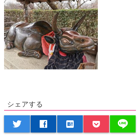
シェアする
line
twitter
facebook
hatenabookmark