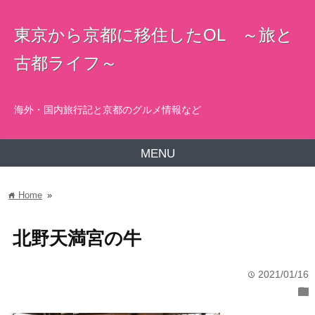
東京から京都に移住したOL ～旅と
古都ライフ～
海外・国内旅行記と京都のグルメ情報など
MENU
Home
»
home
北野天満宮の牛
2021/01/16
time
folder