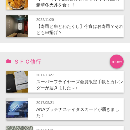
豪華冬天丼を食す！
2022/11/20
【寿司と串とわたくし】今宵はお寿司？それ
とも串揚げ？
ＳＦＣ修行
more
2017/11/27
スーパーフライヤーズ会員限定手帳とカレン
ダーが届きました～♪
2017/05/21
ANAプラチナステイタスカードが届きまし
た！