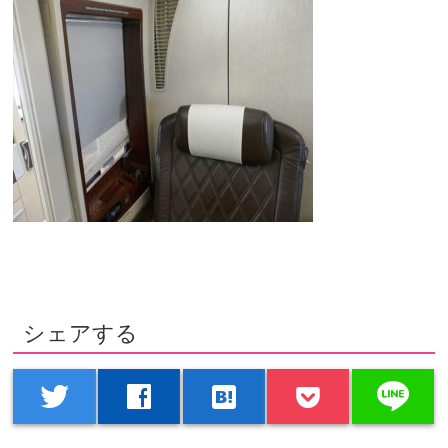
シェアする
line
twitter
facebook
hatenabookmark