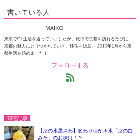
書いている人
MAIKO
東京でOL生活を送っていましたが、旅行で京都を訪れるたびに、
京都の魅力にとりつかれていき、移住を決意。 2016年1月から京
都生活を始めました！
フォローする
feed
関連記事
【京の氷屋さわ】変わり種かき氷「京の白
みそ」のお味は！？