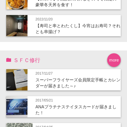
豪華冬天丼を食す！
2022/11/20
【寿司と串とわたくし】今宵はお寿司？それ
とも串揚げ？
ＳＦＣ修行
more
2017/11/27
スーパーフライヤーズ会員限定手帳とカレン
ダーが届きました～♪
2017/05/21
ANAプラチナステイタスカードが届きまし
た！