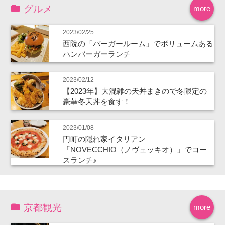
グルメ
more
2023/02/25
西院の「バーガールーム」でボリュームある
ハンバーガーランチ
2023/02/12
【2023年】大混雑の天丼まきので冬限定の
豪華冬天丼を食す！
2023/01/08
円町の隠れ家イタリアン
「NOVECCHIO（ノヴェッキオ）」でコー
スランチ♪
京都観光
more