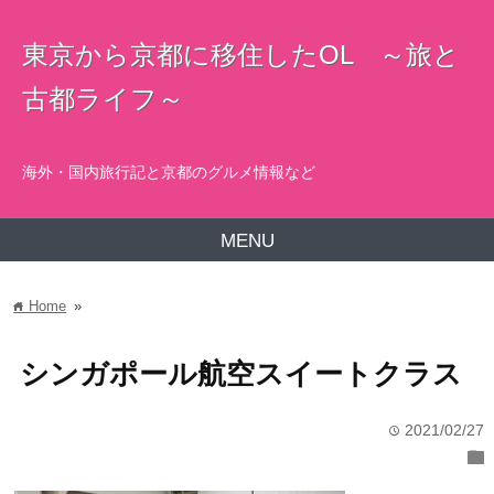
東京から京都に移住したOL ～旅と
古都ライフ～
海外・国内旅行記と京都のグルメ情報など
MENU
Home
»
home
シンガポール航空スイートクラス
2021/02/27
time
folder