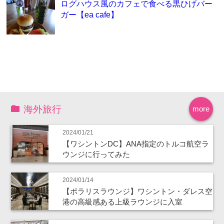
ログハウス風のカフェで食べる黒ひげバー
ガー【ea cafe】
海外旅行
more
2024/01/21
【ワシントンDC】ANA指定のトルコ航空ラ
ウンジに行ってみた
2024/01/14
【ポラリスラウンジ】ワシントン・ダレス空
港の高級感ある上級ラウンジに入室