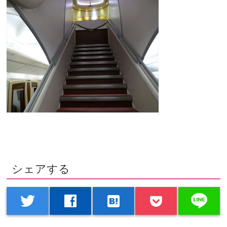
シェアする
line
twitter
facebook
hatenabookmark