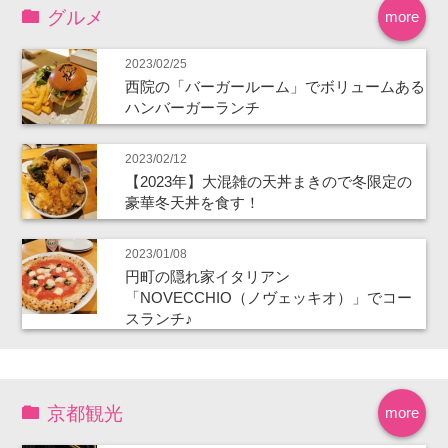
グルメ
more
2023/02/25
西院の「バーガールーム」でボリュームある
ハンバーガーランチ
2023/02/12
【2023年】大混雑の天丼まきので冬限定の
豪華冬天丼を食す！
2023/01/08
円町の隠れ家イタリアン
「NOVECCHIO（ノヴェッキオ）」でコー
スランチ♪
京都観光
more