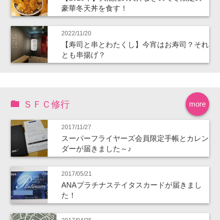
豪華冬天丼を食す！
2022/11/20
【寿司と串とわたくし】今宵はお寿司？それ
とも串揚げ？
ＳＦＣ修行
more
2017/11/27
スーパーフライヤーズ会員限定手帳とカレン
ダーが届きました～♪
2017/05/21
ANAプラチナステイタスカードが届きまし
た！