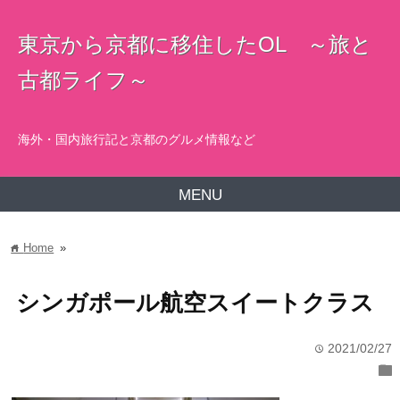
東京から京都に移住したOL ～旅と
古都ライフ～
海外・国内旅行記と京都のグルメ情報など
MENU
Home
»
home
シンガポール航空スイートクラス
2021/02/27
time
folder