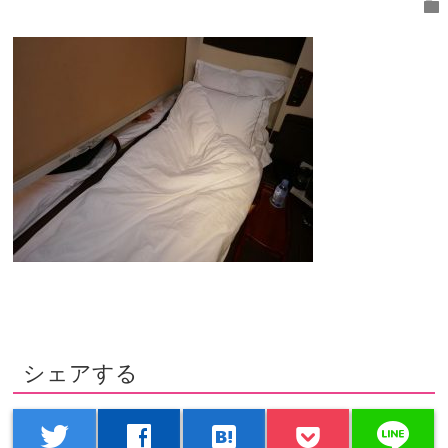
folder
シェアする
line
twitter
facebook
hatenabookmark