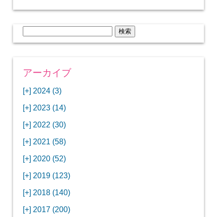
検
索:
アーカイブ
[+]
2024 (3)
[+]
1月 (3)
[+]
2023 (14)
ANAビジネスクラスでワシントンDCから羽田
[+]
12月 (3)
空港へ！
[+]
2022 (30)
【セントルイス】バドワイザーの工場見学はビ
[+]
11月 (3)
[+]
【ワシントンDC】ANA指定のトルコ航空ラウ
12月 (1)
ールの試飲にお土産付きで最高！
[+]
2021 (58)
ンジに行ってみた
【マリオット パルス アット メイフラワー宿泊
【モクシー京都二条】オシャレでリーズナブル
[+]
10月 (1)
[+]
11月 (4)
[+]
【MLB観戦】セントルイスで大谷翔平vsヌート
12月 (4)
記】ワシントンDCの中心で快適ステイ♪
な人気ホテルに宿泊♪
[+]
2020 (52)
【ポラリスラウンジ】ワシントン・ダレス空港
「ツーリズムEXPOジャパン2023大阪」に行っ
バーの対決に大興奮！
【シェラトングランドホテル広島】デラックス
スパを楽しむリーベルホテルユニバーサルスタ
[+]
3月 (1)
[+]
10月 (3)
[+]
の高級感ある上級ラウンジに入室
【ウドバーハジーセンター】実物のコンコルド
11月 (4)
[+]
てきたよ！
12月 (5)
ツインルームに宿泊♪
ジオ宿泊記
[+]
2019 (123)
【サウスウエスト航空搭乗記】全席自由席の
【株主優待】無料で大阪堂島アロフトに宿泊し
やスペースシャトルに大興奮！
【レストラン信】コスパの良いフレンチのコー
【Fuji屋京色】京町家で秋の味覚を味わうコー
【クランプコーヒーサラサ】隠れ家カフェで自
[+]
2月 (3)
[+]
9月 (3)
[+]
10月 (4)
[+]
LCCでセントルイスへ！
てきたよ！
【寿司と串とわたくし】今宵はお寿司？それと
11月 (5)
[+]
スランチ♪
【ホテルMONday京都丸太町】ホテルに泊まっ
12月 (10)
ス料理を堪能
家焙煎の美味しいコーヒーを♪
[+]
2018 (140)
【ANAビジネスクラス搭乗記】特典航空券でワ
西院の「バーガールーム」でボリュームあるハ
【進々堂 北山店】種類豊富なパン食べ放題モー
も串揚げ？
【寿司と天ぷらとわたくし】あなたは寿司派？
て寿司ざんまい！
「ハンバーグラボ」でハンバーグ食べ比べラン
2019年を振り返って
[+]
1月 (3)
[+]
8月 (6)
[+]
9月 (5)
[+]
シントンDCまでのロングフライト
ンバーガーランチ
「リーガグラン京都」ホテルのコースディナー
10月 (5)
[+]
ニング！
【ホテルリソルトリニティ京都宿泊記】実質プ
11月 (11)
[+]
それとも天ぷら派？
【ひとり焼肉やる気】話題の一人焼肉に行って
12月 (11)
チ♪
IBEXエアラインズで仙台から大阪・伊丹空港へ
[+]
2017 (200)
【京やきにく弘 先斗町別邸】京町家で焼肉のコ
【ザ・サウザンド京都】ホテルでイタリアンコ
と三段重の朝食
【2021年】行列2時間待ちの洋食店「おおさか
【熱帯食堂 四条河原町】京都市内で本格的なタ
ラスのお得な宿泊プラン♪
「ウェリナホテルプレミア中之島宿泊記」千房
【エアプサン搭乗記】日本最短の国際線フライ
みた！！
バリ島6つ星ホテル「ムリア」でスイーツ食べ
2018年を振り返って
[+]
7月 (2)
[+]
【2023年】大混雑の天丼まきので冬限定の豪華
8月 (6)
キャンペーン併用で超お得だった「御宿野乃 京