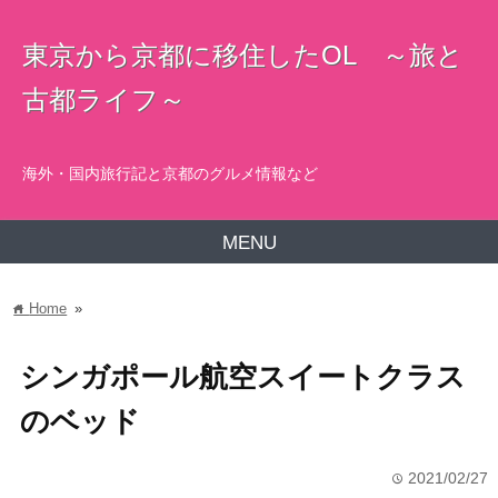
東京から京都に移住したOL ～旅と
古都ライフ～
海外・国内旅行記と京都のグルメ情報など
MENU
Home
»
home
シンガポール航空スイートクラス
のベッド
2021/02/27
time