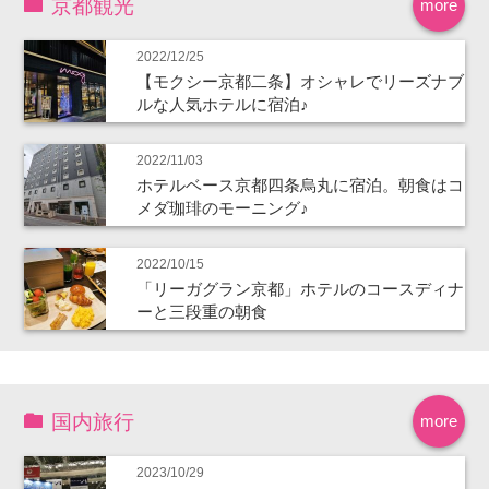
京都観光
more
2022/12/25
【モクシー京都二条】オシャレでリーズナブ
ルな人気ホテルに宿泊♪
2022/11/03
ホテルベース京都四条烏丸に宿泊。朝食はコ
メダ珈琲のモーニング♪
2022/10/15
「リーガグラン京都」ホテルのコースディナ
ーと三段重の朝食
国内旅行
more
2023/10/29