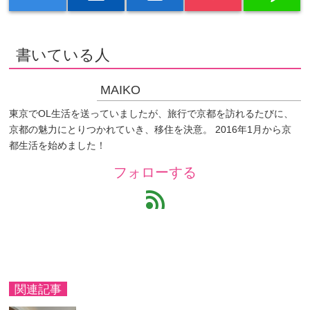
書いている人
MAIKO
東京でOL生活を送っていましたが、旅行で京都を訪れるたびに、
京都の魅力にとりつかれていき、移住を決意。 2016年1月から京
都生活を始めました！
フォローする
feed
関連記事