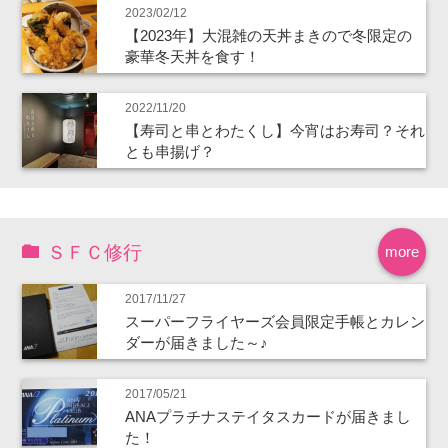
2023/02/12
【2023年】大混雑の天丼まきので冬限定の
豪華冬天丼を食す！
2022/11/20
【寿司と串とわたくし】今宵はお寿司？それ
とも串揚げ？
ＳＦＣ修行
more
2017/11/27
スーパーフライヤーズ会員限定手帳とカレン
ダーが届きました～♪
2017/05/21
ANAプラチナステイタスカードが届きまし
た！