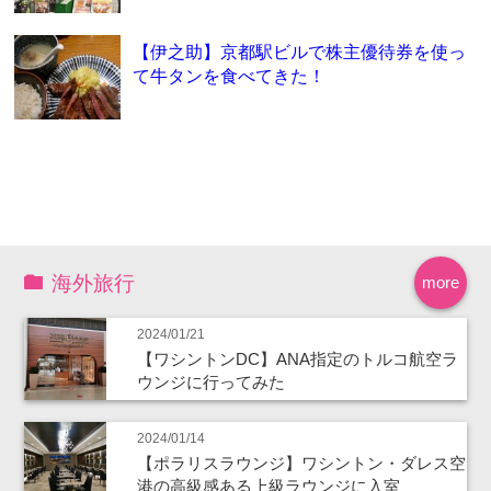
【伊之助】京都駅ビルで株主優待券を使っ
て牛タンを食べてきた！
海外旅行
more
2024/01/21
【ワシントンDC】ANA指定のトルコ航空ラ
ウンジに行ってみた
2024/01/14
【ポラリスラウンジ】ワシントン・ダレス空
港の高級感ある上級ラウンジに入室