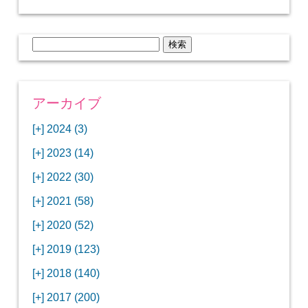
検
索:
アーカイブ
[+]
2024 (3)
[+]
1月 (3)
[+]
2023 (14)
ANAビジネスクラスでワシントンDCから羽田
[+]
12月 (3)
空港へ！
[+]
2022 (30)
【セントルイス】バドワイザーの工場見学はビ
[+]
11月 (3)
[+]
【ワシントンDC】ANA指定のトルコ航空ラウ
12月 (1)
ールの試飲にお土産付きで最高！
[+]
2021 (58)
ンジに行ってみた
【マリオット パルス アット メイフラワー宿泊
【モクシー京都二条】オシャレでリーズナブル
[+]
10月 (1)
[+]
11月 (4)
[+]
【MLB観戦】セントルイスで大谷翔平vsヌート
12月 (4)
記】ワシントンDCの中心で快適ステイ♪
な人気ホテルに宿泊♪
[+]
2020 (52)
【ポラリスラウンジ】ワシントン・ダレス空港
「ツーリズムEXPOジャパン2023大阪」に行っ
バーの対決に大興奮！
【シェラトングランドホテル広島】デラックス
スパを楽しむリーベルホテルユニバーサルスタ
[+]
3月 (1)
[+]
10月 (3)
[+]
の高級感ある上級ラウンジに入室
【ウドバーハジーセンター】実物のコンコルド
11月 (4)
[+]
てきたよ！
12月 (5)
ツインルームに宿泊♪
ジオ宿泊記
[+]
2019 (123)
【サウスウエスト航空搭乗記】全席自由席の
【株主優待】無料で大阪堂島アロフトに宿泊し
やスペースシャトルに大興奮！
【レストラン信】コスパの良いフレンチのコー
【Fuji屋京色】京町家で秋の味覚を味わうコー
【クランプコーヒーサラサ】隠れ家カフェで自
[+]
2月 (3)
[+]
9月 (3)
[+]
10月 (4)
[+]
LCCでセントルイスへ！
てきたよ！
【寿司と串とわたくし】今宵はお寿司？それと
11月 (5)
[+]
スランチ♪
【ホテルMONday京都丸太町】ホテルに泊まっ
12月 (10)
ス料理を堪能
家焙煎の美味しいコーヒーを♪
[+]
2018 (140)
【ANAビジネスクラス搭乗記】特典航空券でワ
西院の「バーガールーム」でボリュームあるハ
【進々堂 北山店】種類豊富なパン食べ放題モー
も串揚げ？
【寿司と天ぷらとわたくし】あなたは寿司派？
て寿司ざんまい！
「ハンバーグラボ」でハンバーグ食べ比べラン
2019年を振り返って
[+]
1月 (3)
[+]
8月 (6)
[+]
9月 (5)
[+]
シントンDCまでのロングフライト
ンバーガーランチ
「リーガグラン京都」ホテルのコースディナー
10月 (5)
[+]
ニング！
【ホテルリソルトリニティ京都宿泊記】実質プ
11月 (11)
[+]
それとも天ぷら派？
【ひとり焼肉やる気】話題の一人焼肉に行って
12月 (11)
チ♪
IBEXエアラインズで仙台から大阪・伊丹空港へ
[+]
2017 (200)
【京やきにく弘 先斗町別邸】京町家で焼肉のコ
【ザ・サウザンド京都】ホテルでイタリアンコ
と三段重の朝食
【2021年】行列2時間待ちの洋食店「おおさか
【熱帯食堂 四条河原町】京都市内で本格的なタ
ラスのお得な宿泊プラン♪
「ウェリナホテルプレミア中之島宿泊記」千房
【エアプサン搭乗記】日本最短の国際線フライ
みた！！
バリ島6つ星ホテル「ムリア」でスイーツ食べ
2018年を振り返って
[+]
7月 (2)
[+]
【2023年】大混雑の天丼まきので冬限定の豪華
8月 (6)
キャンペーン併用で超お得だった「御宿野乃 京