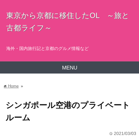
東京から京都に移住したOL ～旅と
古都ライフ～
海外・国内旅行記と京都のグルメ情報など
MENU
Home
»
home
シンガポール空港のプライベート
ルーム
2021/03/03
time