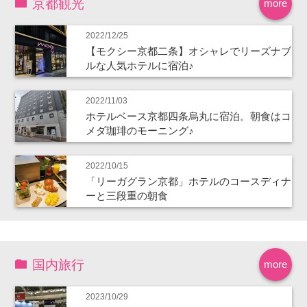
京都観光
more
2022/12/25
【モクシー京都二条】オシャレでリーズナブ
ルな人気ホテルに宿泊♪
2022/11/03
ホテルベース京都四条烏丸に宿泊。朝食はコ
メダ珈琲のモーニング♪
2022/10/15
「リーガグラン京都」ホテルのコースディナ
ーと三段重の朝食
国内旅行
more
2023/10/29