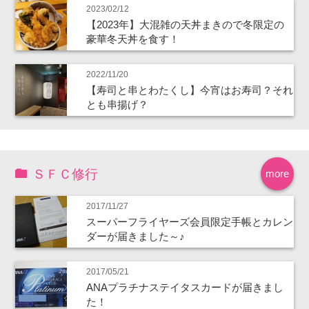
2023/02/12
【2023年】大混雑の天丼まきので冬限定の
豪華冬天丼を食す！
2022/11/20
【寿司と串とわたくし】今宵はお寿司？それ
とも串揚げ？
ＳＦＣ修行
more
2017/11/27
スーパーフライヤーズ会員限定手帳とカレン
ダーが届きました～♪
2017/05/21
ANAプラチナステイタスカードが届きまし
た！