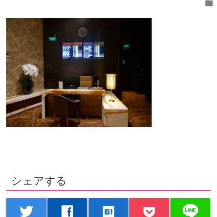
folder
シェアする
line
twitter
facebook
hatenabookmark