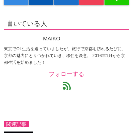
書いている人
MAIKO
東京でOL生活を送っていましたが、旅行で京都を訪れるたびに、
京都の魅力にとりつかれていき、移住を決意。 2016年1月から京
都生活を始めました！
フォローする
feed
関連記事