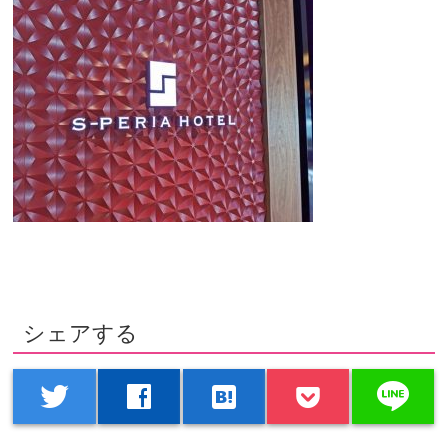
シェアする
line
twitter
facebook
hatenabookmark