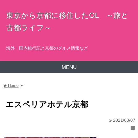
東京から京都に移住したOL ～旅と
古都ライフ～
海外・国内旅行記と京都のグルメ情報など
MENU
Home
»
home
エスペリアホテル京都
2021/03/07
time
folder