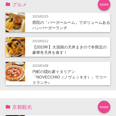
グルメ
more
2023/02/25
西院の「バーガールーム」でボリュームある
ハンバーガーランチ
2023/02/12
【2023年】大混雑の天丼まきので冬限定の
豪華冬天丼を食す！
2023/01/08
円町の隠れ家イタリアン
「NOVECCHIO（ノヴェッキオ）」でコー
スランチ♪
京都観光
more