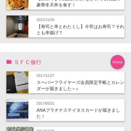
豪華冬天丼を食す！
2022/11/20
【寿司と串とわたくし】今宵はお寿司？それ
とも串揚げ？
ＳＦＣ修行
more
2017/11/27
スーパーフライヤーズ会員限定手帳とカレン
ダーが届きました～♪
2017/05/21
ANAプラチナステイタスカードが届きまし
た！