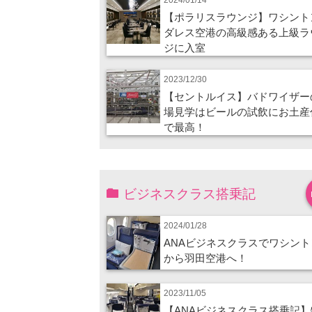
【ポラリスラウンジ】ワシント
ダレス空港の高級感ある上級ラ
ジに入室
2023/12/30
【セントルイス】バドワイザー
場見学はビールの試飲にお土産
で最高！
ビジネスクラス搭乗記
2024/01/28
ANAビジネスクラスでワシント
から羽田空港へ！
2023/11/05
【ANAビジネスクラス搭乗記】