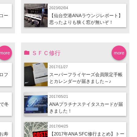
2023/02/04
コー
【仙台空港ANAラウンジレポート】
思ったよりも狭く窓が無いぞ！
ＳＦＣ修行
more
more
2017/11/27
ロフ
スーパーフライヤーズ会員限定手帳
とカレンダーが届きました～♪
2017/05/21
ので冬
ANAプラチナステイタスカードが届
きました！
2017/04/25
お寿
【2017年ANA SFC修行まとめ】トー