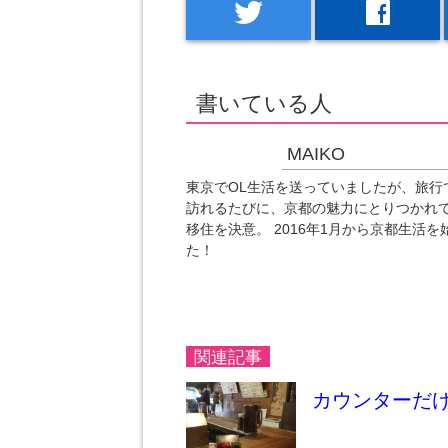
twitter
facebook
書いている人
MAIKO
東京でOL生活を送っていましたが、旅行
訪れるたびに、京都の魅力にとりつかれ
移住を決意。 2016年1月から京都生活を
た！
関連記事
カウンターだ