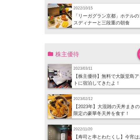
2022/10/15
「リーガグラン京都」ホテルの
スディナーと三段重の朝食
株主優待
2023/03/11
【株主優待】無料で大阪堂島ア
トに宿泊してきたよ！
2023/02/12
【2023年】大混雑の天丼まき
限定の豪華冬天丼を食す！
2022/11/20
【寿司と串とわたくし】今宵は