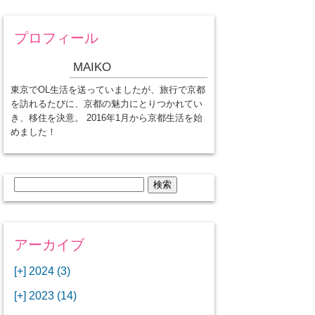
プロフィール
MAIKO
東京でOL生活を送っていましたが、旅行で京都
を訪れるたびに、京都の魅力にとりつかれてい
き、移住を決意。 2016年1月から京都生活を始
めました！
検
索:
アーカイブ
[+]
2024 (3)
[+]
1月 (3)
[+]
2023 (14)
ANAビジネスクラスでワシントン
[+]
12月 (3)
DCから羽田空港へ！