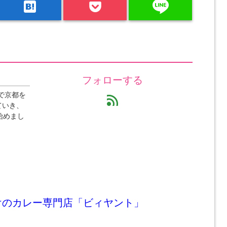
line
hatenabookmark
フォローする
で京都を
feed
ていき、
始めまし
けのカレー専門店「ビィヤント」