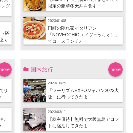
ロング
限定の豪華冬天丼を食す！
2023/01/08
円町の隠れ家イタリアン
ート搭
「NOVECCHIO（ノヴェッキオ）」
泣く
でコースランチ♪
国内旅行
more
more
2023/10/29
でリ
「ツーリズムEXPOジャパン2023大
♪
阪」に行ってきたよ！
2023/03/11
泊。
【株主優待】無料で大阪堂島アロフ
♪
トに宿泊してきたよ！