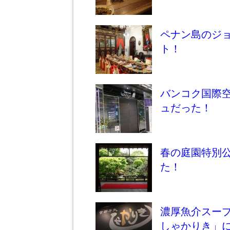
ペナン島のジ
ト！
バンコク国際
ュだった！
春の庭園特別
た！
濃厚魚介スー
しゃかりき」