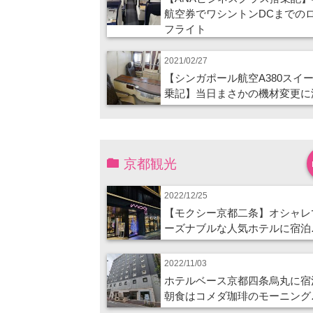
航空券でワシントンDCまでの
フライト
2021/02/27
【シンガポール航空A380スイ
乗記】当日まさかの機材変更に
京都観光
2022/12/25
【モクシー京都二条】オシャレ
ーズナブルな人気ホテルに宿泊
2022/11/03
ホテルベース京都四条烏丸に宿
朝食はコメダ珈琲のモーニング