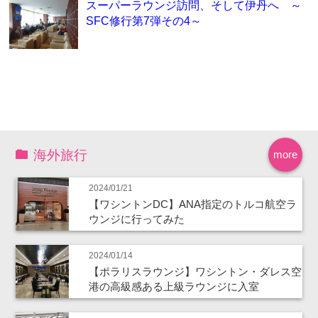
スーパーラウンジ訪問、そして伊丹へ ～
SFC修行第7弾その4～
海外旅行
more
2024/01/21
【ワシントンDC】ANA指定のトルコ航空ラ
ウンジに行ってみた
2024/01/14
【ポラリスラウンジ】ワシントン・ダレス空
港の高級感ある上級ラウンジに入室