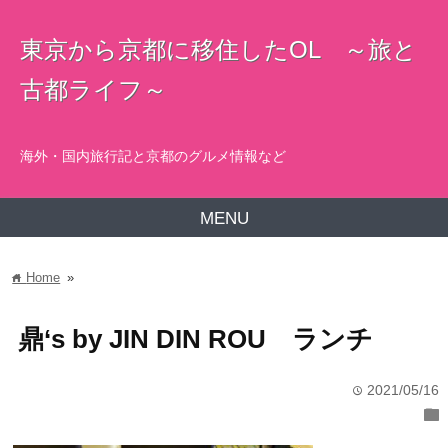
東京から京都に移住したOL ～旅と
古都ライフ～
海外・国内旅行記と京都のグルメ情報など
MENU
Home
»
home
鼎‘s by JIN DIN ROU ランチ
2021/05/16
time
folder