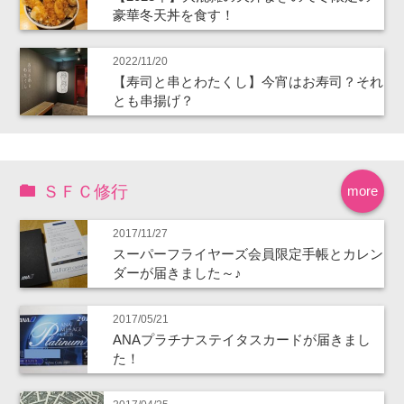
豪華冬天丼を食す！
2022/11/20
【寿司と串とわたくし】今宵はお寿司？それ
とも串揚げ？
ＳＦＣ修行
more
2017/11/27
スーパーフライヤーズ会員限定手帳とカレン
ダーが届きました～♪
2017/05/21
ANAプラチナステイタスカードが届きまし
た！