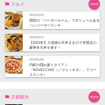
グルメ
more
2023/02/25
西院の「バーガールーム」でボリュームある
ハンバーガーランチ
2023/02/12
【2023年】大混雑の天丼まきので冬限定の
豪華冬天丼を食す！
2023/01/08
円町の隠れ家イタリアン
「NOVECCHIO（ノヴェッキオ）」でコー
スランチ♪
京都観光
more