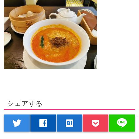
シェアする
line
twitter
facebook
hatenabookmark