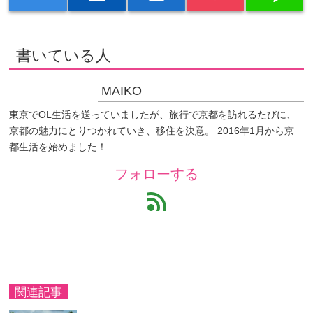
書いている人
MAIKO
東京でOL生活を送っていましたが、旅行で京都を訪れるたびに、
京都の魅力にとりつかれていき、移住を決意。 2016年1月から京
都生活を始めました！
フォローする
feed
関連記事