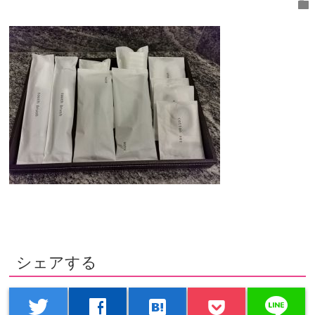
folder
シェアする
line
twitter
facebook
hatenabookmark