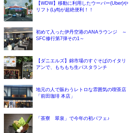
【WDW】移動に利用したウーバー(Uber)や
リフト(Lyft)が超絶便利！！
初めて入った伊丹空港のANAラウンジ ～
SFC修行第7弾その1～
【ダニエルズ】錦市場のすぐそばのイタリ
アンで、もちもち生パスタランチ
地元の人で賑わうレトロな雰囲気の喫茶店
「前田珈琲 本店」
「茶寮 翠泉」で今年の初パフェ♪