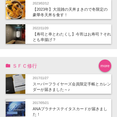
2023/02/12
【2023年】大混雑の天丼まきので冬限定の
豪華冬天丼を食す！
2022/11/20
【寿司と串とわたくし】今宵はお寿司？それ
とも串揚げ？
ＳＦＣ修行
more
2017/11/27
スーパーフライヤーズ会員限定手帳とカレン
ダーが届きました～♪
2017/05/21
ANAプラチナステイタスカードが届きまし
た！