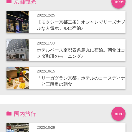
京都観光
more
2022/12/25
【モクシー京都二条】オシャレでリーズナブ
ルな人気ホテルに宿泊♪
2022/11/03
ホテルベース京都四条烏丸に宿泊。朝食はコ
メダ珈琲のモーニング♪
2022/10/15
「リーガグラン京都」ホテルのコースディナ
ーと三段重の朝食
国内旅行
more
2023/10/29