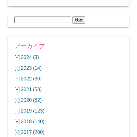
検
索:
アーカイブ
[+]
2024 (3)
[+]
1月 (3)
[+]
2023 (14)
ANAビジネスクラスでワシントンDCから羽田
[+]
12月 (3)
空港へ！
[+]
2022 (30)
【セントルイス】バドワイザーの工場見学はビ
[+]
11月 (3)
[+]
【ワシントンDC】ANA指定のトルコ航空ラウ
12月 (1)
ールの試飲にお土産付きで最高！
[+]
2021 (58)
ンジに行ってみた
【マリオット パルス アット メイフラワー宿泊
【モクシー京都二条】オシャレでリーズナブル
[+]
10月 (1)
[+]
11月 (4)
[+]
【MLB観戦】セントルイスで大谷翔平vsヌート
12月 (4)
記】ワシントンDCの中心で快適ステイ♪
な人気ホテルに宿泊♪
[+]
2020 (52)
【ポラリスラウンジ】ワシントン・ダレス空港
「ツーリズムEXPOジャパン2023大阪」に行っ
バーの対決に大興奮！
【シェラトングランドホテル広島】デラックス
スパを楽しむリーベルホテルユニバーサルスタ
[+]
3月 (1)
[+]
10月 (3)
[+]
の高級感ある上級ラウンジに入室
【ウドバーハジーセンター】実物のコンコルド
11月 (4)
[+]
てきたよ！
12月 (5)
ツインルームに宿泊♪
ジオ宿泊記
[+]
2019 (123)
【サウスウエスト航空搭乗記】全席自由席の
【株主優待】無料で大阪堂島アロフトに宿泊し
やスペースシャトルに大興奮！
【レストラン信】コスパの良いフレンチのコー
【Fuji屋京色】京町家で秋の味覚を味わうコー
【クランプコーヒーサラサ】隠れ家カフェで自
[+]
2月 (3)
[+]
9月 (3)
[+]
10月 (4)
[+]
LCCでセントルイスへ！
てきたよ！
【寿司と串とわたくし】今宵はお寿司？それと
11月 (5)
[+]
スランチ♪
【ホテルMONday京都丸太町】ホテルに泊まっ
12月 (10)
ス料理を堪能
家焙煎の美味しいコーヒーを♪
[+]
2018 (140)
【ANAビジネスクラス搭乗記】特典航空券でワ
西院の「バーガールーム」でボリュームあるハ
【進々堂 北山店】種類豊富なパン食べ放題モー
も串揚げ？
【寿司と天ぷらとわたくし】あなたは寿司派？
て寿司ざんまい！
「ハンバーグラボ」でハンバーグ食べ比べラン
2019年を振り返って
[+]
1月 (3)
[+]
8月 (6)
[+]
9月 (5)
[+]
シントンDCまでのロングフライト
ンバーガーランチ
「リーガグラン京都」ホテルのコースディナー
10月 (5)
[+]
ニング！
【ホテルリソルトリニティ京都宿泊記】実質プ
11月 (11)
[+]
それとも天ぷら派？
【ひとり焼肉やる気】話題の一人焼肉に行って
12月 (11)
チ♪
IBEXエアラインズで仙台から大阪・伊丹空港へ
[+]
2017 (200)
【京やきにく弘 先斗町別邸】京町家で焼肉のコ
【ザ・サウザンド京都】ホテルでイタリアンコ
と三段重の朝食
【2021年】行列2時間待ちの洋食店「おおさか
【熱帯食堂 四条河原町】京都市内で本格的なタ
ラスのお得な宿泊プラン♪
「ウェリナホテルプレミア中之島宿泊記」千房
【エアプサン搭乗記】日本最短の国際線フライ
みた！！
バリ島6つ星ホテル「ムリア」でスイーツ食べ
2018年を振り返って
[+]
7月 (2)
[+]
【2023年】大混雑の天丼まきので冬限定の豪華
8月 (6)
キャンペーン併用で超お得だった「御宿野乃 京