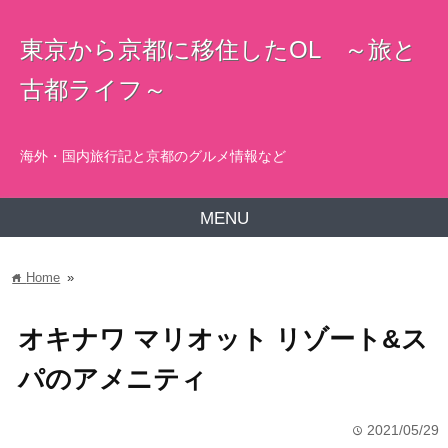
東京から京都に移住したOL ～旅と
古都ライフ～
海外・国内旅行記と京都のグルメ情報など
MENU
Home
»
home
オキナワ マリオット リゾート&ス
パのアメニティ
2021/05/29
time