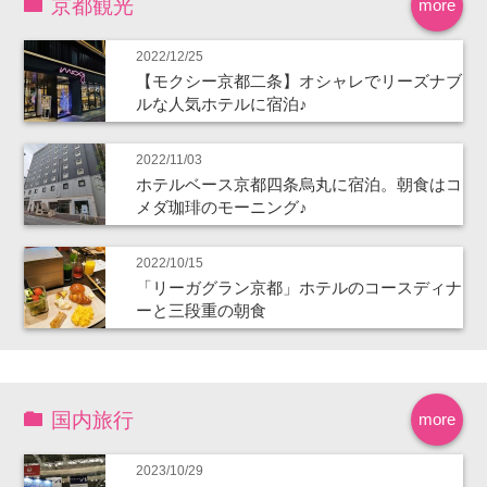
京都観光
more
2022/12/25
【モクシー京都二条】オシャレでリーズナブ
ルな人気ホテルに宿泊♪
2022/11/03
ホテルベース京都四条烏丸に宿泊。朝食はコ
メダ珈琲のモーニング♪
2022/10/15
「リーガグラン京都」ホテルのコースディナ
ーと三段重の朝食
国内旅行
more
2023/10/29