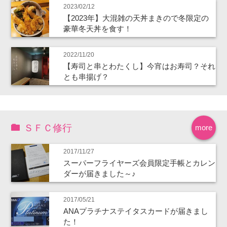
2023/02/12
【2023年】大混雑の天丼まきので冬限定の
豪華冬天丼を食す！
2022/11/20
【寿司と串とわたくし】今宵はお寿司？それ
とも串揚げ？
ＳＦＣ修行
more
2017/11/27
スーパーフライヤーズ会員限定手帳とカレン
ダーが届きました～♪
2017/05/21
ANAプラチナステイタスカードが届きまし
た！