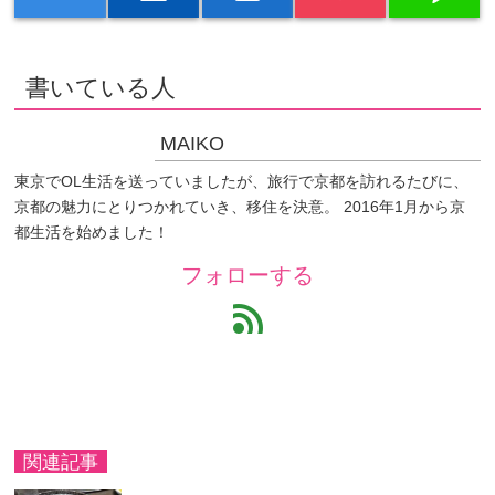
書いている人
MAIKO
東京でOL生活を送っていましたが、旅行で京都を訪れるたびに、
京都の魅力にとりつかれていき、移住を決意。 2016年1月から京
都生活を始めました！
フォローする
feed
関連記事