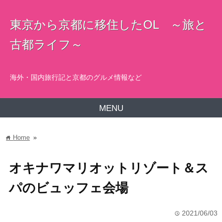
東京から京都に移住したOL ～旅と
古都ライフ～
海外・国内旅行記と京都のグルメ情報など
MENU
Home
»
home
オキナワマリオットリゾート＆ス
パのビュッフェ会場
2021/06/03
time