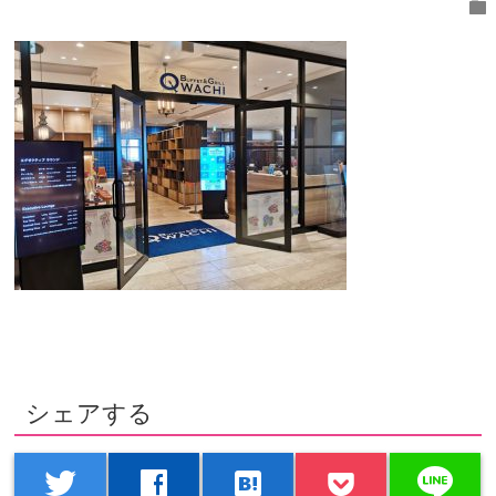
folder
シェアする
line
twitter
facebook
hatenabookmark