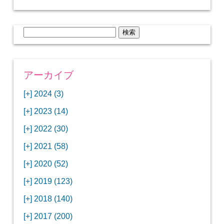
検
索:
アーカイブ
[+]
2024 (3)
[+]
1月 (3)
[+]
2023 (14)
ANAビジネスクラスでワシントンDCから羽田
[+]
12月 (3)
空港へ！
[+]
2022 (30)
【セントルイス】バドワイザーの工場見学はビ
[+]
11月 (3)
[+]
【ワシントンDC】ANA指定のトルコ航空ラウ
12月 (1)
ールの試飲にお土産付きで最高！
[+]
2021 (58)
ンジに行ってみた
【マリオット パルス アット メイフラワー宿泊
【モクシー京都二条】オシャレでリーズナブル
[+]
10月 (1)
[+]
11月 (4)
[+]
【MLB観戦】セントルイスで大谷翔平vsヌート
12月 (4)
記】ワシントンDCの中心で快適ステイ♪
な人気ホテルに宿泊♪
[+]
2020 (52)
【ポラリスラウンジ】ワシントン・ダレス空港
「ツーリズムEXPOジャパン2023大阪」に行っ
バーの対決に大興奮！
【シェラトングランドホテル広島】デラックス
スパを楽しむリーベルホテルユニバーサルスタ
[+]
3月 (1)
[+]
10月 (3)
[+]
の高級感ある上級ラウンジに入室
【ウドバーハジーセンター】実物のコンコルド
11月 (4)
[+]
てきたよ！
12月 (5)
ツインルームに宿泊♪
ジオ宿泊記
[+]
2019 (123)
【サウスウエスト航空搭乗記】全席自由席の
【株主優待】無料で大阪堂島アロフトに宿泊し
やスペースシャトルに大興奮！
【レストラン信】コスパの良いフレンチのコー
【Fuji屋京色】京町家で秋の味覚を味わうコー
【クランプコーヒーサラサ】隠れ家カフェで自
[+]
2月 (3)
[+]
9月 (3)
[+]
10月 (4)
[+]
LCCでセントルイスへ！
てきたよ！
【寿司と串とわたくし】今宵はお寿司？それと
11月 (5)
[+]
スランチ♪
【ホテルMONday京都丸太町】ホテルに泊まっ
12月 (10)
ス料理を堪能
家焙煎の美味しいコーヒーを♪
[+]
2018 (140)
【ANAビジネスクラス搭乗記】特典航空券でワ
西院の「バーガールーム」でボリュームあるハ
【進々堂 北山店】種類豊富なパン食べ放題モー
も串揚げ？
【寿司と天ぷらとわたくし】あなたは寿司派？
て寿司ざんまい！
「ハンバーグラボ」でハンバーグ食べ比べラン
2019年を振り返って
[+]
1月 (3)
[+]
8月 (6)
[+]
9月 (5)
[+]
シントンDCまでのロングフライト
ンバーガーランチ
「リーガグラン京都」ホテルのコースディナー
10月 (5)
[+]
ニング！
【ホテルリソルトリニティ京都宿泊記】実質プ
11月 (11)
[+]
それとも天ぷら派？
【ひとり焼肉やる気】話題の一人焼肉に行って
12月 (11)
チ♪
IBEXエアラインズで仙台から大阪・伊丹空港へ
[+]
2017 (200)
【京やきにく弘 先斗町別邸】京町家で焼肉のコ
【ザ・サウザンド京都】ホテルでイタリアンコ
と三段重の朝食
【2021年】行列2時間待ちの洋食店「おおさか
【熱帯食堂 四条河原町】京都市内で本格的なタ
ラスのお得な宿泊プラン♪
「ウェリナホテルプレミア中之島宿泊記」千房
【エアプサン搭乗記】日本最短の国際線フライ
みた！！
バリ島6つ星ホテル「ムリア」でスイーツ食べ
2018年を振り返って
[+]
7月 (2)
[+]
【2023年】大混雑の天丼まきので冬限定の豪華
8月 (6)
キャンペーン併用で超お得だった「御宿野乃 京