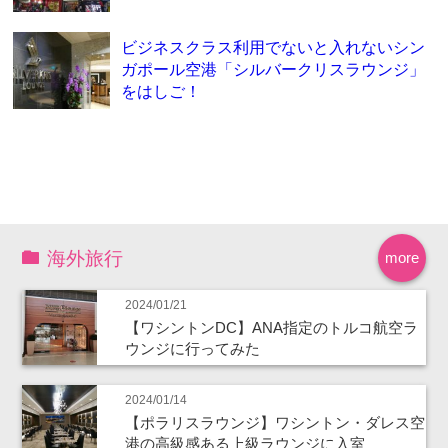
ビジネスクラス利用でないと入れないシン
ガポール空港「シルバークリスラウンジ」
をはしご！
海外旅行
more
2024/01/21
【ワシントンDC】ANA指定のトルコ航空ラ
ウンジに行ってみた
2024/01/14
【ポラリスラウンジ】ワシントン・ダレス空
港の高級感ある上級ラウンジに入室