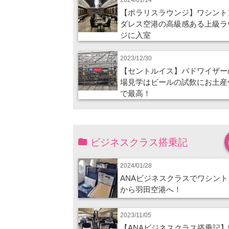
【ポラリスラウンジ】ワシント
ダレス空港の高級感ある上級ラ
ジに入室
2023/12/30
【セントルイス】バドワイザー
場見学はビールの試飲にお土産
で最高！
ビジネスクラス搭乗記
2024/01/28
ANAビジネスクラスでワシント
から羽田空港へ！
2023/11/05
【ANAビジネスクラス搭乗記】