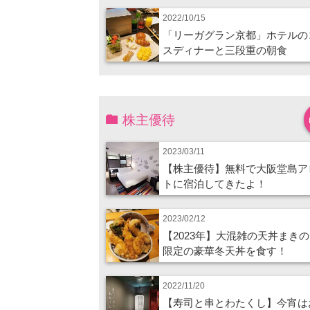
2022/10/15
「リーガグラン京都」ホテルの
スディナーと三段重の朝食
株主優待
2023/03/11
【株主優待】無料で大阪堂島ア
トに宿泊してきたよ！
2023/02/12
【2023年】大混雑の天丼まき
限定の豪華冬天丼を食す！
2022/11/20
【寿司と串とわたくし】今宵は