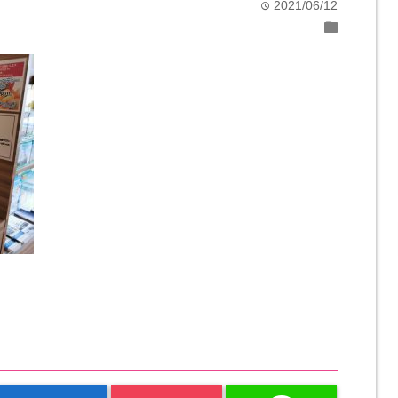
2021/06/12
time
folder