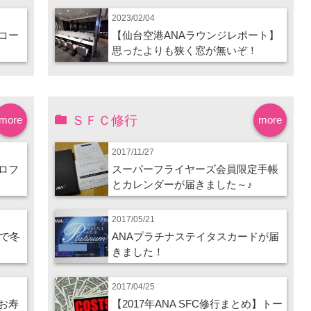
2023/02/04
コー
【仙台空港ANAラウンジレポート】
思ったよりも狭く窓が無いぞ！
ＳＦＣ修行
more
more
2017/11/27
ロフ
スーパーフライヤーズ会員限定手帳
とカレンダーが届きました～♪
2017/05/21
ので冬
ANAプラチナステイタスカードが届
きました！
2017/04/25
お寿
【2017年ANA SFC修行まとめ】トー