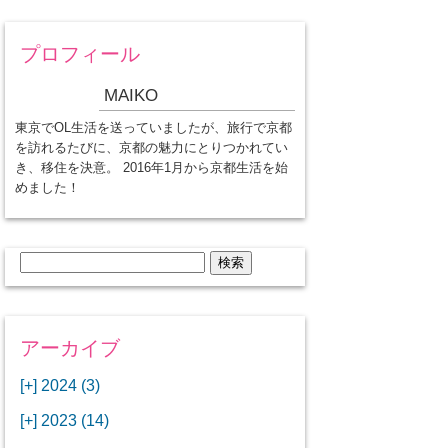
プロフィール
MAIKO
東京でOL生活を送っていましたが、旅行で京都
を訪れるたびに、京都の魅力にとりつかれてい
き、移住を決意。 2016年1月から京都生活を始
めました！
検
索:
アーカイブ
[+]
2024 (3)
[+]
1月 (3)
[+]
2023 (14)
ANAビジネスクラスでワシントン
[+]
12月 (3)
DCから羽田空港へ！