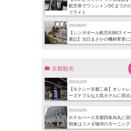
航空券でワシントンDCまでの
フライト
2021/02/27
【シンガポール航空A380スイ
乗記】当日まさかの機材変更に
京都観光
2022/12/25
【モクシー京都二条】オシャレ
ーズナブルな人気ホテルに宿泊
2022/11/03
ホテルベース京都四条烏丸に宿
朝食はコメダ珈琲のモーニング