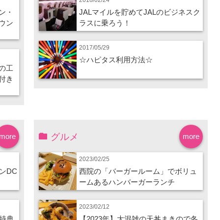
ン・
JALマイルを貯めてJALのビジネスク
ウン
ラスに乗ろう！
2017/05/29
☆ハピタス利用方法☆
の工
付き
グルメ
more
more
2023/02/25
ンDC
西院の「バーガールーム」でボリュ
ームあるハンバーガーランチ
2023/02/12
特典
【2023年】大混雑の天丼まきので冬