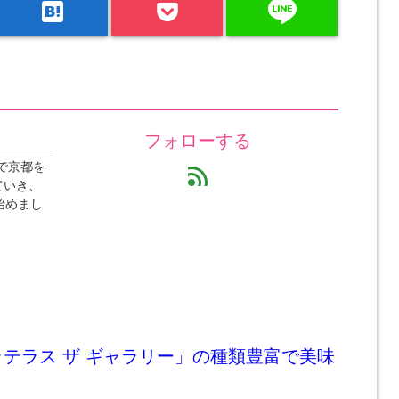
line
hatenabookmark
フォローする
で京都を
feed
ていき、
始めまし
テラス ザ ギャラリー」の種類豊富で美味