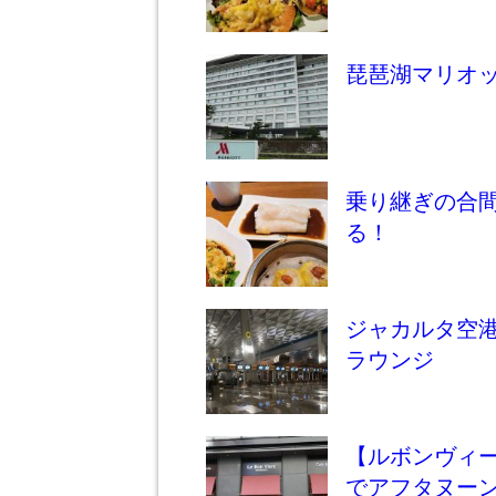
琵琶湖マリオ
乗り継ぎの合
る！
ジャカルタ空
ラウンジ
【ルボンヴィ
でアフタヌーン