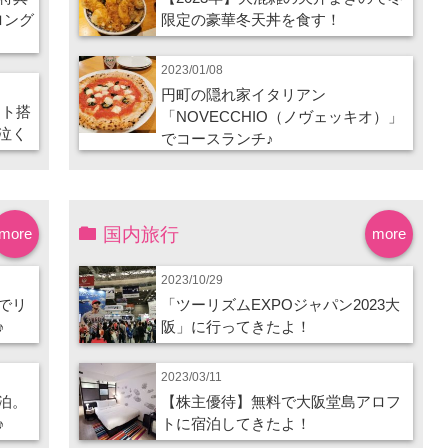
ロング
限定の豪華冬天丼を食す！
2023/01/08
円町の隠れ家イタリアン
ート搭
「NOVECCHIO（ノヴェッキオ）」
泣く
でコースランチ♪
国内旅行
more
more
2023/10/29
でリ
「ツーリズムEXPOジャパン2023大
♪
阪」に行ってきたよ！
2023/03/11
泊。
【株主優待】無料で大阪堂島アロフ
♪
トに宿泊してきたよ！