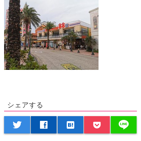
シェアする
line
twitter
facebook
hatenabookmark