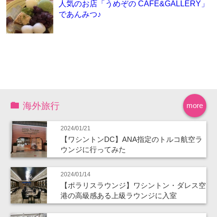
人気のお店「うめぞの CAFE&GALLERY」
であんみつ♪
海外旅行
more
2024/01/21
【ワシントンDC】ANA指定のトルコ航空ラ
ウンジに行ってみた
2024/01/14
【ポラリスラウンジ】ワシントン・ダレス空
港の高級感ある上級ラウンジに入室