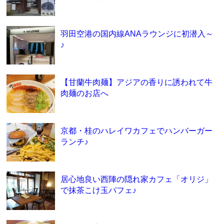
羽田空港の国内線ANAラウンジに初潜入～
♪
【甘蘭牛肉麺】アジアの香りに誘われて牛
肉麺のお店へ
京都・桂のハレイワカフェでハンバーガー
ランチ♪
居心地良い西陣の隠れ家カフェ「オリジ」
で抹茶こけ玉パフェ♪