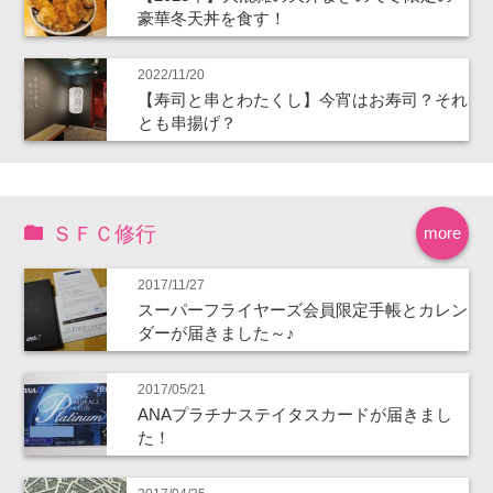
豪華冬天丼を食す！
2022/11/20
【寿司と串とわたくし】今宵はお寿司？それ
とも串揚げ？
ＳＦＣ修行
more
2017/11/27
スーパーフライヤーズ会員限定手帳とカレン
ダーが届きました～♪
2017/05/21
ANAプラチナステイタスカードが届きまし
た！