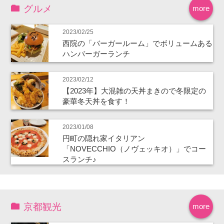
グルメ
more
2023/02/25
西院の「バーガールーム」でボリュームある
ハンバーガーランチ
2023/02/12
【2023年】大混雑の天丼まきので冬限定の
豪華冬天丼を食す！
2023/01/08
円町の隠れ家イタリアン
「NOVECCHIO（ノヴェッキオ）」でコー
スランチ♪
京都観光
more