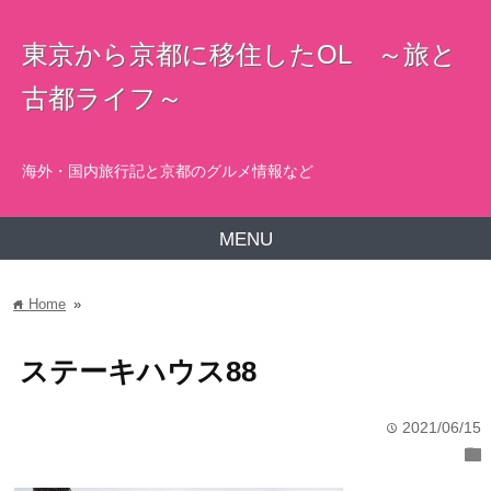
東京から京都に移住したOL ～旅と
古都ライフ～
海外・国内旅行記と京都のグルメ情報など
MENU
Home
»
home
ステーキハウス88
2021/06/15
time
folder